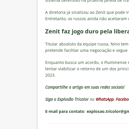
sistema defensivo na próxima janela de tra
A diretoria já sinalizou ao Zenit que pode 
Entretanto, os russos ainda não aceitaram 
Zenit faz jogo duro pela libe
Titular absoluto da equipe russa, Nino tem 
pretende facilitar uma negociação e segue
Enquanto busca um acordo, o Fluminense mo
tentar viabilizar o retorno de um dos prin
2023.
Compartilhe o artigo em suas redes sociais!
Siga o
Explosão Tricolor
no
WhatsApp
,
Facebo
E-mail para contato
:
explosao.tricolor@g