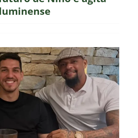
ía valoriza atuação do Fluminense em empate com o Botafogo
Fluminense
completa 13 jogos pelo Fluminense e não pode mais defender
6
NOTÍCIAS
 Veja os melhores momentos do empate entre Botafogo e
as atuações: Botafogo 1 x 1 Fluminense – Brasileirão 2026
eirão 2026: Fluminense busca empate com o Botafogo
NOTÍCIAS
o X Fluminense — 22ª rodada do Brasileirão 2026: Palpites, Odds e
TAS
ve mudanças, Fluminense anuncia escalação para o clássico