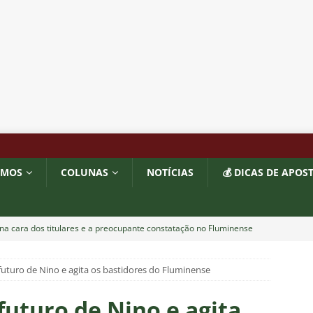
OMOS
COLUNAS
NOTÍCIAS
💰 DICAS DE APOS
na cara dos titulares e a preocupante constatação no Fluminense
futuro de Nino e agita os bastidores do Fluminense
LISE: Atuação honesta no clássico premia Fluminense, mas deixa
LUNAS
futuro de Nino e agita