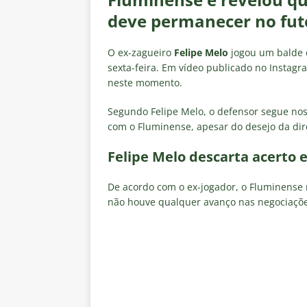
Fluminense
NOTÍCIAS
deve permanecer no fut
[ 8 de agosto de 2026 ]
Botafog
no Nilton Santos
NOTÍCIAS
O ex-zagueiro
Felipe Melo
jogou um balde d
sexta-feira. Em vídeo publicado no Instagr
[ 8 de agosto de 2026 ]
Onde as
neste momento.
de transmissão
NOTÍCIAS
Segundo Felipe Melo, o defensor segue nos
[ 8 de agosto de 2026 ]
Botafog
com o Fluminense, apesar do desejo da dire
Vinicius Toledo para o Clássico
Felipe Melo descarta acerto 
[ 8 de agosto de 2026 ]
OLHO N
De acordo com o ex-jogador, o Fluminense
Independiente Rivadavia vence
não houve qualquer avanço nas negociaçõe