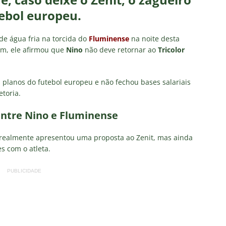
ebol europeu.
o x Fluminense: Previsão do tempo indica noite quente e abafada
e água fria na torcida do
Fluminense
na noite desta
am, ele afirmou que
Nino
não deve retornar ao
Tricolor
sistir aos jogos da 22ª rodada do Brasileirão 2026: confira a tabela
 planos do futebol europeu e não fechou bases salariais
o x Fluminense: onde assistir, horário, escalações e o palpite do
toria.
 Vovô
NOTÍCIAS
entre Nino e Fluminense
O RIVAL! Próximo adversário do Fluminense na Libertadores,
 realmente apresentou uma proposta ao Zenit, mas ainda
 com show de Alex Arce
NOTÍCIAS
s com o atleta.
PUBLICIDADE