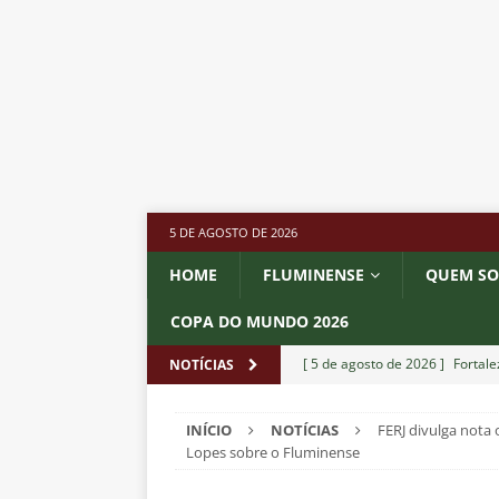
5 DE AGOSTO DE 2026
HOME
FLUMINENSE
QUEM S
COPA DO MUNDO 2026
[ 5 de agosto de 2026 ]
Fortale
NOTÍCIAS
Estatísticas
DICAS DE APOS
INÍCIO
NOTÍCIAS
FERJ divulga nota
[ 5 de agosto de 2026 ]
Flumine
Lopes sobre o Fluminense
pela Copa do Brasil 2026
NO