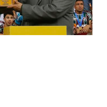
TAS
 GERAL! Maracanã vai lotar na Copa do Brasil: CET-Rio monta
ueios para Fluminense x Vasco
NOTÍCIAS
 Caldeirão e Decisão! Fluminense encara o Vasco no Maracanã por
pa do Brasil: veja a análise completa
NOTÍCIAS
 Xerém, Luiz Henrique fica perto de reforçar outro rival do
firma paralisação do futebol brasileiro durante a Copa do Mundo
no Rio: Prefeitura decreta Estágio 2 por ventos fortes antes de
do Brasil
NOTÍCIAS
Flores detona falta de espaço para Moleques de Xerém