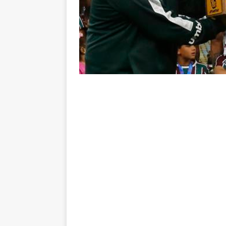
Estatísticas
DICAS DE APOS
[ 5 de agosto de 2026 ]
ALERTA
megaoperação e antecipa bloq
[ 5 de agosto de 2026 ]
Dia de
vaga nas quartas de final da Co
[ 5 de agosto de 2026 ]
Cria de
Fluminense
NOTÍCIAS
[ 5 de agosto de 2026 ]
CBF con
Feminina de 2027
NOTÍCIAS
[ 4 de agosto de 2026 ]
Alerta 
Fluminense x Vasco pela Copa 
[ 4 de agosto de 2026 ]
Roger 
NOTÍCIAS