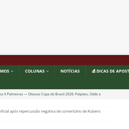
OMOS
COLUNAS
NOTÍCIAS
💰 DICAS DE APOS
za X Palmeiras — Oitavas Copa do Brasil 2026: Palpites, Odds e
TAS
 oficial após repercussão negativa de comentário de Rubens
nse anuncia escalação para confronto decisivo contra o Vasco
TÍCIAS