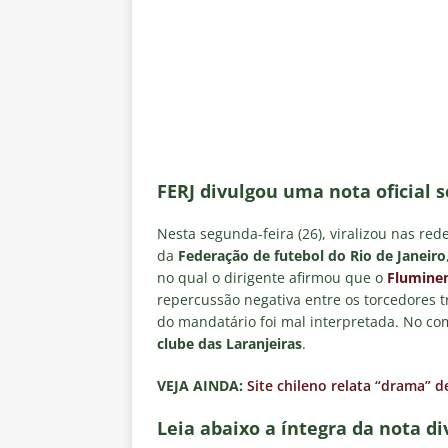
[ 4 de agosto de 2026 ]
Remo X 
Estatísticas
DICAS DE APOS
[ 4 de agosto de 2026 ]
Jornali
clássico contra o Vasco
NOTÍ
[ 4 de agosto de 2026 ]
Matthe
NOTÍCIAS
FERJ divulgou uma nota oficial 
[ 4 de agosto de 2026 ]
Hércule
Nesta segunda-feira (26), viralizou nas red
[ 4 de agosto de 2026 ]
Prováv
da
Federação de futebol do Rio de Janeiro
NOTÍCIAS
no qual o dirigente afirmou que o
Flumine
repercussão negativa entre os torcedores t
do mandatário foi mal interpretada. No co
clube das Laranjeiras
.
VEJA AINDA:
Site chileno relata “drama” d
Leia abaixo a íntegra da nota di