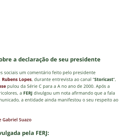
Santos — Oitavas Copa do Brasil 2026: Palpites, Odds e
TAS
sta aponta tendência sobre a escalação do Fluminense para o
CIAS
us Montenegro dá declaração polêmica sobre SAF do Fluminense
sobre a declaração de seu presidente
s, do Fluminense, entra na mira do Zenit, da Rússia
NOTÍCIAS
es sociais um comentário feito pelo presidente
el escalação: Vasco terá mudanças para enfrentar o Fluminense
,
Rubens Lopes
, durante entrevista ao canal “
Storicast
“,
nse
pulou da Série C para a A no ano de 2000. Após a
ricolores, a
FERJ
divulgou um nota afirmando que a fala
municado, a entidade ainda manifestou o seu respeito ao
e Gabriel Suazo
vulgada pela FERJ: