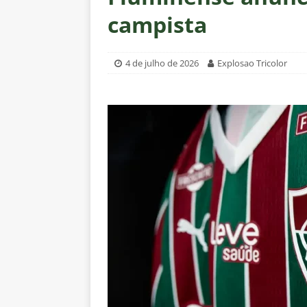
[ 7 de agosto de 2026 ]
Zubeldí
campista
Botafogo; veja provável escala
[ 7 de agosto de 2026 ]
Conmeb
4 de julho de 2026
Explosao Tricolor
Rivadavia
NOTÍCIAS
[ 7 de agosto de 2026 ]
Urgent
NOTÍCIAS
[ 7 de agosto de 2026 ]
Rivadav
Libertadores
NOTÍCIAS
[ 7 de agosto de 2026 ]
Flumine
NOTÍCIAS
[ 7 de agosto de 2026 ]
Flumin
NOTÍCIAS
[ 7 de agosto de 2026 ]
⚠️ EDIT