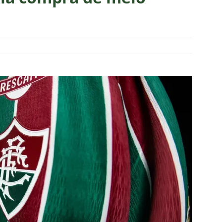
a testa mudanças no Fluminense para o clássico contra o
ção
NOTÍCIAS
ol divulga escala de arbitragem para Fluminense x Independiente
e: Fluminense revela resultados dos exames de John Kennedy
ia anuncia reforço de peso para enfrentar o Fluminense na
nse x Botafogo pelo Brasileirão Feminino é adiado; saiba o motivo
ense deve ter pelo menos cinco desfalques contra o Botafogo
ORIAL: Fracasso do Fluminense é “projeto” para empurrar a SAF,