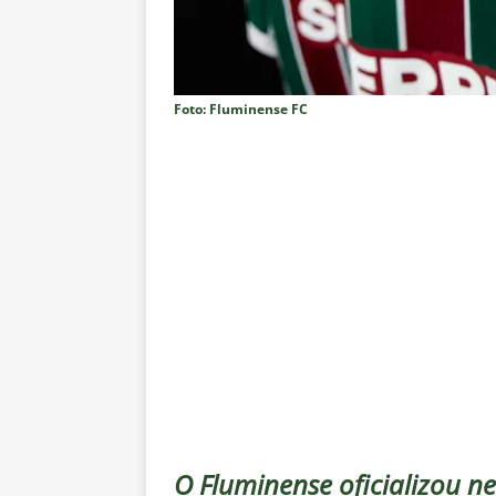
dispara Vinicius Toledo
COL
[ 7 de agosto de 2026 ]
Flumine
[ 7 de agosto de 2026 ]
Mercad
Foto: Fluminense FC
negociações com o Flamengo
[ 7 de agosto de 2026 ]
ALERTA
Fluminense revelam toxicidade 
COLUNAS
[ 7 de agosto de 2026 ]
Botafog
clássico decisivo pelo Brasilei
[ 7 de agosto de 2026 ]
Flumine
real
NOTÍCIAS
[ 7 de agosto de 2026 ]
Crise p
sobre a “decomposição” das To
O Fluminense oficializou n