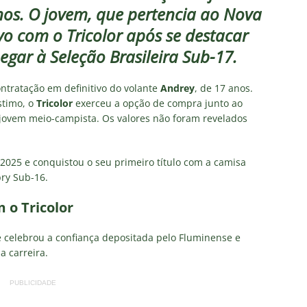
irão 2026: CBF divulga arbitragem para Botafogo x Fluminense
nos. O jovem, que pertencia ao Nova
vo com o Tricolor após se destacar
inense, Fabinho toma decisão após saída do Al-Ittihad
egar à Seleção Brasileira Sub-17.
ntratação em definitivo do volante
Andrey
, de 17 anos.
s da Premier League disputam Kauã Elias: joia revelada pelo
stimo, o
Tricolor
exerceu a opção de compra junto ao
jovem meio-campista. Os valores não foram revelados
218 milhões e Tricolor mantém porcentagem
NOTÍCIAS
o x Fluminense: onde assistir ao vivo, horário e escalações do
025 e conquistou o seu primeiro título com a camisa
NOTÍCIAS
bry Sub-16.
olítica no Fluminense: Ademar Arrais publica carta aberta e cobra
o Tricolor
rnalistas sobre a gestão Mário Bittencourt
NOTÍCIAS
te celebrou a confiança depositada pelo Fluminense e
 carreira.
PUBLICIDADE