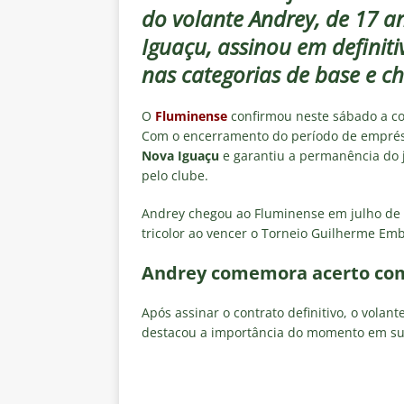
[ 7 de agosto de 2026 ]
Brasile
do volante Andrey, de 17 a
NOTÍCIAS
Iguaçu, assinou em definiti
[ 7 de agosto de 2026 ]
Ex-Flum
nas categorias de base e ch
NOTÍCIAS
O
Fluminense
confirmou neste sábado a co
[ 7 de agosto de 2026 ]
Gigante
Com o encerramento do período de empré
Nova Iguaçu
e garantiu a permanência do 
Fluminense é avaliada em R$ 
pelo clube.
[ 7 de agosto de 2026 ]
Botafog
Andrey chegou ao Fluminense em julho de 2
clássico pelo Brasileirão 2026
tricolor ao vencer o Torneio Guilherme Em
[ 7 de agosto de 2026 ]
Crise p
Andrey comemora acerto com 
isenção de influenciadores e jo
Após assinar o contrato definitivo, o volan
destacou a importância do momento em sua