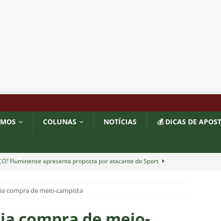
OMOS
COLUNAS
NOTÍCIAS
💰 DICAS DE APOS
O? Fluminense apresenta proposta por atacante do Sport
ia compra de meio-campista
TORIAL: John Kennedy fora da temporada é um duro golpe para o
o
COLUNAS
ia compra de meio-