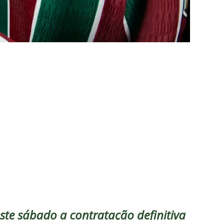
UNAS
nse faz anúncio sobre o futuro do volante Ruan Sales
NOTÍCIAS
o da bola: Estafe de Luiz Henrique informa encerramento de
NOTÍCIAS
 DEMOCRÁTICO: Especulações sobre “candidato tampão” no
política e acendem sinal vermelho para fraude eleitoral
o x Fluminense: onde assistir ao vivo, horário e escalações do
rão Feminino
NOTÍCIAS
nse fecha sede social às pressas nesta sexta-feira; saiba o motivo
olítica no Fluminense: Frente Ampla Tricolor publica análise dura
rcidas Organizadas e cooptação pela gestão
NOTÍCIAS
este sábado a contratação definitiva