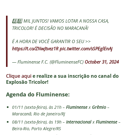
3️⃣0️⃣ MIL JUNTOS! VAMOS LOTAR A NOSSA CASA,
TRICOLOR! É DECISÃO NO MARACANÃ!
É A HORA DE VOCÊ GARANTIR O SEU >>
https://t.co/ZNwJtvez1R
pic.twitter.com/sSPEglEnAj
— Fluminense F.C. (@FluminenseFC)
October 31, 2024
Clique aqui
e realize a sua inscrição no canal do
Explosão Tricolor!
Agenda do Fluminense:
01/11 (sexta-feira), às 21h –
Fluminense
x
Grêmio
–
Maracanã, Rio de Janeiro/RJ
08/11 (sexta-feira), às 19h –
Internacional
x
Fluminense
–
Beira-Rio, Porto Alegre/RS