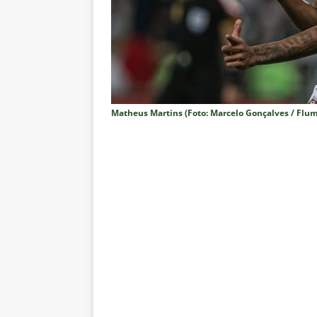
NOTÍCIAS
[ 5 de agosto de 2026 ]
Mais u
do Brasil 2026
NOTÍCIAS
[ 5 de agosto de 2026 ]
Fortale
Estatísticas
DICAS DE APOS
Matheus Martins (Foto: Marcelo Gonçalves / Flum
[ 5 de agosto de 2026 ]
Flumine
pela Copa do Brasil 2026
NO
[ 5 de agosto de 2026 ]
Flumine
Estatísticas
DICAS DE APOS
[ 5 de agosto de 2026 ]
Saiu a 
pela Copa do Brasil
NOTÍCIA
[ 5 de agosto de 2026 ]
Grêmio 
Estatísticas
DICAS DE APOS