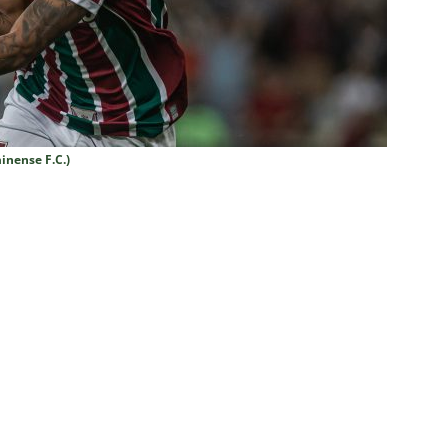
m vexame! Fluminense perde para o Vasco e se despede da Copa
za X Palmeiras — Oitavas Copa do Brasil 2026: Palpites, Odds e
TAS
inense F.C.)
nse anuncia escalação para confronto decisivo contra o Vasco
TÍCIAS
nse X Vasco — Oitavas Copa do Brasil 2026: Palpites, Odds e
TAS
lista! Fluminense divulga relacionados para decisão contra o Vasco
S
X Mirassol — Oitavas Copa do Brasil 2026: Palpites, Odds e
TAS