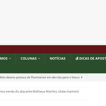
OMOS
COLUNAS
NOTÍCIAS
💰 DICAS DE APOS
 Melo detona postura do Fluminense em derrota para o Vasco
ica venda do atacante Matheus Martins; clube manterá
ians X Internacional — Oitavas Copa do Brasil 2026: Palpites, Odds
STAS