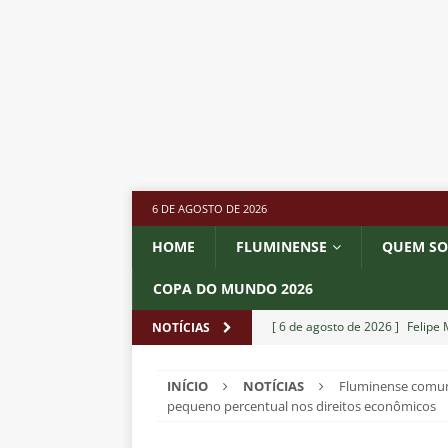
6 DE AGOSTO DE 2026
HOME
FLUMINENSE
QUEM S
COPA DO MUNDO 2026
[ 6 de agosto de 2026 ]
Felipe
NOTÍCIAS
NOTÍCIAS
INÍCIO
NOTÍCIAS
Fluminense comun
[ 6 de agosto de 2026 ]
Corinth
pequeno percentual nos direitos econômicos
e Estatísticas
DICAS DE APO