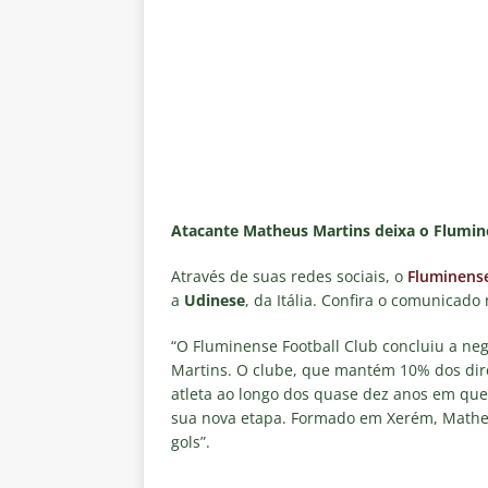
[ 5 de agosto de 2026 ]
Análise
no tempo normal e os pontos de
[ 5 de agosto de 2026 ]
Casa ch
Vasco
NOTÍCIAS
[ 5 de agosto de 2026 ]
Flumin
NOTÍCIAS
[ 5 de agosto de 2026 ]
Cruzeir
Atacante Matheus Martins deixa o Flumi
Estatísticas
DICAS DE APOS
Através de suas redes sociais, o
Fluminens
[ 5 de agosto de 2026 ]
ALERTA
a
Udinese
, da Itália. Confira o comunicado 
megaoperação e antecipa bloq
“O Fluminense Football Club concluiu a ne
Martins. O clube, que mantém 10% dos dir
atleta ao longo dos quase dez anos em que
sua nova etapa. Formado em Xerém, Matheus
gols”.