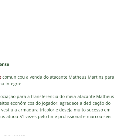
 de Vinicius Toledo: A obrigação do Fluminense em vencer o Vasco
 alerta no meio-campo tricolor
COLUNAS
eia! Veja a nova parcial de ingressos vendidos para Fluminense x
ense anuncia novidade no Maracanã para o clássico contra o Vasco
o X Chapecoense — Oitavas Copa do Brasil 2026: Palpites, Odds e
nense
TAS
e
comunicou a venda do atacante Matheus Martins para
 GERAL! Maracanã vai lotar na Copa do Brasil: CET-Rio monta
na íntegra:
ueios para Fluminense x Vasco
NOTÍCIAS
gociação para a transferência do meia-atacante Matheus
eitos econômicos do jogador, agradece a dedicação do
 vestiu a armadura tricolor e deseja muito sucesso em
 atuou 51 vezes pelo time profissional e marcou seis