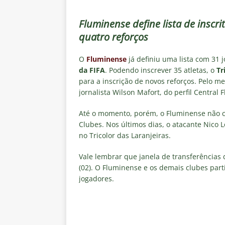
[ 6 de agosto de 2026 ]
Notas d
NOTÍCIAS
Fluminense define lista de inscr
quatro reforços
[ 5 de agosto de 2026 ]
Mais u
do Brasil 2026
NOTÍCIAS
O
Fluminense
já definiu uma lista com 31 
[ 5 de agosto de 2026 ]
Fortale
da FIFA
. Podendo inscrever 35 atletas, o
Tr
para a inscrição de novos reforços. Pelo me
Estatísticas
DICAS DE APOS
jornalista Wilson Mafort, do perfil Central
[ 5 de agosto de 2026 ]
Flumine
Até o momento, porém, o Fluminense não c
pela Copa do Brasil 2026
NO
Clubes. Nos últimos dias, o atacante Nico 
no Tricolor das Laranjeiras.
[ 5 de agosto de 2026 ]
Flumine
Estatísticas
DICAS DE APOS
Vale lembrar que janela de transferências 
(02). O Fluminense e os demais clubes part
jogadores.