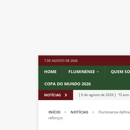
7 DE AGOSTO DE 2026
HOME
FLUMINENSE
QUEM S
COPA DO MUNDO 2026
[ 6 de agosto de 2026 ]
“O ano 
NOTÍCIAS
paralisia de Montenegro e cobr
INÍCIO
NOTÍCIAS
Fluminense define 
[ 6 de agosto de 2026 ]
Jogado
reforços
NOTÍCIAS