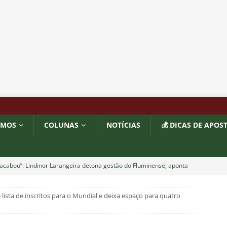
OMOS
COLUNAS
NOTÍCIAS
💰 DICAS DE APOS
acabou”: Lindinor Larangeira detona gestão do Fluminense, aponta
a saídas de Zubeldía, Mário e Angioni
COLUNAS
lista de inscritos para o Mundial e deixa espaço para quatro
res do Fluminense se incomodam com escolhas de Zubeldía