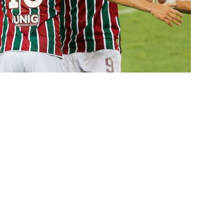
TAS
liminação, torcedores do Fluminense detonam diretoria e pedem
IAS
nnedy vira grande preocupação no Fluminense; saiba a situação do
ía responde se diretoria do Fluminense garantiu permanência no
nse: Zubeldía pede voto de confiança da torcida e promete
IAS
ía surpreende ao analisar queda de desempenho de Lucho Acosta
a aponta principal responsável pela eliminação do Fluminense