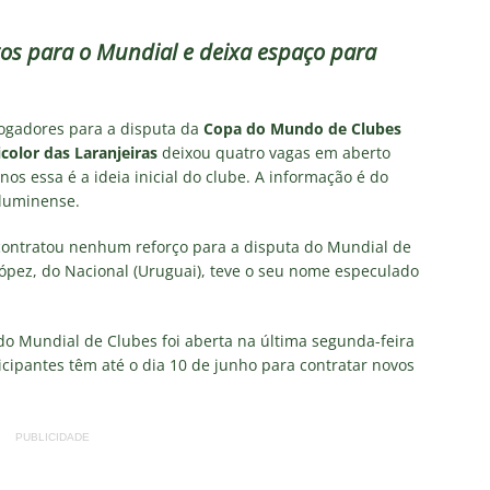
as atuações: Fluminense 1 x 3 Vasco – Copa do Brasil 2026
itos para o Mundial e deixa espaço para
m vexame! Fluminense perde para o Vasco e se despede da Copa
jogadores para a disputa da
Copa do Mundo de Clubes
za X Palmeiras — Oitavas Copa do Brasil 2026: Palpites, Odds e
icolor das Laranjeiras
deixou quatro vagas em aberto
nos essa é a ideia inicial do clube. A informação é do
TAS
 Fluminense.
nse anuncia escalação para confronto decisivo contra o Vasco
ontratou nenhum reforço para a disputa do Mundial de
TÍCIAS
López, do Nacional (Uruguai), teve o seu nome especulado
nse X Vasco — Oitavas Copa do Brasil 2026: Palpites, Odds e
TAS
do Mundial de Clubes foi aberta na última segunda-feira
icipantes têm até o dia 10 de junho para contratar novos
PUBLICIDADE