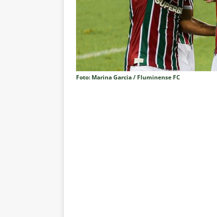
Estatísticas
DICAS DE APOS
[ 6 de agosto de 2026 ]
Após e
demissão de Zubeldía
NOTÍC
[ 6 de agosto de 2026 ]
John Ke
atacante
NOTÍCIAS
Foto: Marina Garcia / Fluminense FC
[ 6 de agosto de 2026 ]
Zubeld
clube
NOTÍCIAS
[ 6 de agosto de 2026 ]
Flumine
“grande Libertadores”
NOTÍC
[ 6 de agosto de 2026 ]
Zubeld
e Savarino
NOTÍCIAS
[ 6 de agosto de 2026 ]
Zubeldí
NOTÍCIAS