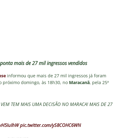
acabou”: Lindinor Larangeira detona gestão do Fluminense, aponta
a saídas de Zubeldía, Mário e Angioni
COLUNAS
res do Fluminense se incomodam com escolhas de Zubeldía
união no CT, diretoria do Fluminense define futuro de Zubeldía
ponta mais de 27 mil ingressos vendidos
ado no Fluminense, Fabinho tem saída anunciada pelo Al-Ittihad e
IAS
nse
informou que mais de 27 mil ingressos já foram
no próximo domingo, às 18h30, no
Maracanã
, pela 25ª
o milionário! Veja quanto o Fluminense deixou de arrecadar após
2026
NOTÍCIAS
 VEM TEM MAIS UMA DECISÃO NO MARACA! MAIS DE 27
evH5IuIhW
pic.twitter.com/yS8COHC6WN