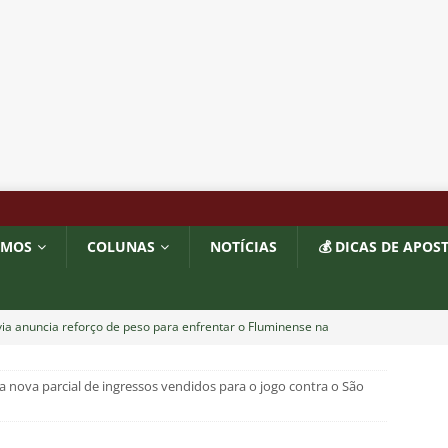
OMOS
COLUNAS
NOTÍCIAS
💰 DICAS DE APOS
ia anuncia reforço de peso para enfrentar o Fluminense na
a nova parcial de ingressos vendidos para o jogo contra o São
nse x Botafogo pelo Brasileirão Feminino é adiado; saiba o motivo