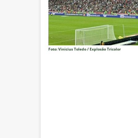
sobre a “decomposição” das To
[ 7 de agosto de 2026 ]
Brasile
NOTÍCIAS
[ 7 de agosto de 2026 ]
Ex-Flum
NOTÍCIAS
Foto: Vinicius Toledo / Explosão Tricolor
[ 7 de agosto de 2026 ]
Gigante
Fluminense é avaliada em R$ 
[ 7 de agosto de 2026 ]
Botafog
clássico pelo Brasileirão 2026
[ 7 de agosto de 2026 ]
Crise p
isenção de influenciadores e jo
[ 7 de agosto de 2026 ]
Mercado
reviravolta
NOTÍCIAS