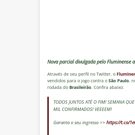
[ 6 de agosto de 2026 ]
“O ano 
paralisia de Montenegro e cobr
[ 6 de agosto de 2026 ]
Jogado
NOTÍCIAS
[ 6 de agosto de 2026 ]
Após re
NOTÍCIAS
Nova parcial divulgada pelo Fluminense a
[ 6 de agosto de 2026 ]
Especul
fica livre no mercado
NOTÍC
Através de seu perfil no Twitter, o
Flumine
vendidos para o jogo contra o
São Paulo
, 
[ 6 de agosto de 2026 ]
Prejuíz
rodada do
Brasileirão
. Confira abaixo:
eliminação na Copa do Brasil 
TODOS JUNTOS ATÉ O FIM! SEMANA QUE
MIL CONFIRMADOS! VEEEEM!
Garanta o seu ingresso >>
https://t.co/1