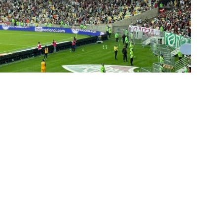
rcidas Organizadas e cooptação pela gestão
NOTÍCIAS
irão 2026: CBF divulga arbitragem para Botafogo x Fluminense
inense, Fabinho toma decisão após saída do Al-Ittihad
s da Premier League disputam Kauã Elias: joia revelada pelo
218 milhões e Tricolor mantém porcentagem
NOTÍCIAS
o x Fluminense: onde assistir ao vivo, horário e escalações do
NOTÍCIAS
olítica no Fluminense: Ademar Arrais publica carta aberta e cobra
rnalistas sobre a gestão Mário Bittencourt
NOTÍCIAS
 da bola: Futuro de Luiz Henrique, ex-Fluminense, pode sofrer