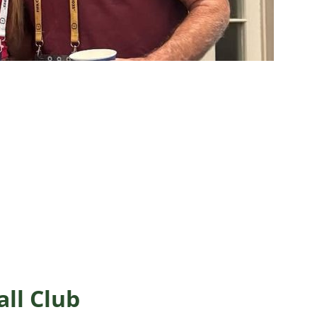
nse divulga relacionados para o clássico contra o Botafogo; veja a
X São Paulo — 22ª rodada do Brasileirão 2026: Palpites, Odds e
TAS
sta revela que Fluminense deve ter escalação bastante modificada
NOTÍCIAS
dores: Fluminense define mudanças na lista de inscritos para as
listas do GE cravam favoritismo absoluto do Botafogo contra o
o x Fluminense: Previsão do tempo indica noite quente e abafada
ll Club
sistir aos jogos da 22ª rodada do Brasileirão 2026: confira a tabela