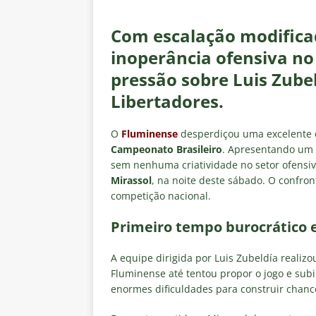
[ 7 de agosto de 2026 ]
Botafog
clássico pelo Brasileirão 2026
Com escalação modifica
[ 7 de agosto de 2026 ]
Crise p
inoperância ofensiva no
isenção de influenciadores e jo
pressão sobre Luis Zube
Libertadores.
[ 7 de agosto de 2026 ]
Mercado
reviravolta
NOTÍCIAS
O
Fluminense
desperdiçou uma excelente o
[ 6 de agosto de 2026 ]
“O ano 
Campeonato Brasileiro
. Apresentando um f
sem nenhuma criatividade no setor ofensiv
paralisia de Montenegro e cobr
Mirassol
, na noite deste sábado. O confro
[ 6 de agosto de 2026 ]
Jogado
competição nacional.
NOTÍCIAS
Primeiro tempo burocrático e
A equipe dirigida por Luis Zubeldía realizo
Fluminense até tentou propor o jogo e sub
enormes dificuldades para construir chance