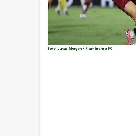
COLUNAS
[ 7 de agosto de 2026 ]
Botafog
clássico decisivo pelo Brasilei
[ 7 de agosto de 2026 ]
Flumine
real
NOTÍCIAS
Foto: Lucas Merçon / Fluminense FC
[ 7 de agosto de 2026 ]
Crise p
sobre a “decomposição” das To
[ 7 de agosto de 2026 ]
Brasile
NOTÍCIAS
[ 7 de agosto de 2026 ]
Ex-Flum
NOTÍCIAS
[ 7 de agosto de 2026 ]
Gigante
Fluminense é avaliada em R$ 