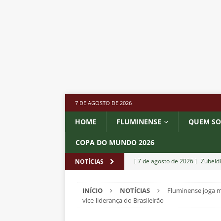
7 DE AGOSTO DE 2026
HOME
FLUMINENSE
QUEM S
COPA DO MUNDO 2026
[ 7 de agosto de 2026 ]
Zubeldí
NOTÍCIAS
Botafogo; veja provável escala
INÍCIO
NOTÍCIAS
Fluminense joga m
[ 7 de agosto de 2026 ]
Conmeb
vice-liderança do Brasileirão
Rivadavia
NOTÍCIAS