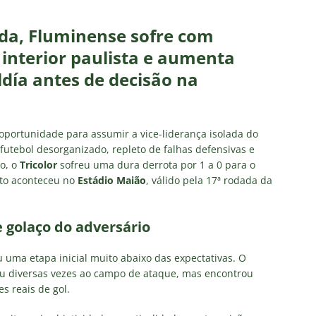
o x Fluminense: onde assistir ao vivo, horário e escalações do
NOTÍCIAS
da, Fluminense sofre com
olítica no Fluminense: Ademar Arrais publica carta aberta e cobra
 interior paulista e aumenta
rnalistas sobre a gestão Mário Bittencourt
NOTÍCIAS
ldía antes de decisão na
 da bola: Futuro de Luiz Henrique, ex-Fluminense, pode sofrer
portunidade para assumir a vice-liderança isolada do
acabou”: Lindinor Larangeira detona gestão do Fluminense, aponta
utebol desorganizado, repleto de falhas defensivas e
o, o
Tricolor
sofreu uma dura derrota por 1 a 0 para o
a saídas de Zubeldía, Mário e Angioni
COLUNAS
nto aconteceu no
Estádio Maião
, válido pela 17ª rodada da
res do Fluminense se incomodam com escolhas de Zubeldía
 golaço do adversário
u uma etapa inicial muito abaixo das expectativas. O
iu diversas vezes ao campo de ataque, mas encontrou
s reais de gol.