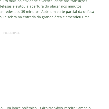
ito mais objetividade e verticalidade nas transições
defesas e evitou a abertura do placar nos minutos
as redes aos 35 minutos. Após um corte parcial da defesa
itou a sobra na entrada da grande área e emendou uma
PUBLICIDADE
zou um lance polêmico. O árbitro Sávio Pereira Sampaio