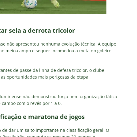
r sela a derrota tricolor
nse não apresentou nenhuma evolução técnica. A equipe
s no meio-campo e sequer incomodou a meta do goleiro
antes de passe da linha de defesa tricolor, o clube
u as oportunidades mais perigosas da etapa
luminense não demonstrou força nem organização tática
e campo com o revés por 1 a 0.
ficação e maratona de jogos
de dar um salto importante na classificação geral. O
do Brasileirão, somando os mesmos 30 pontos e