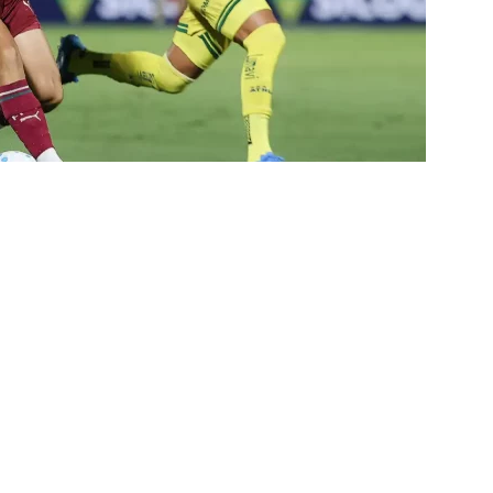
o x Fluminense: onde assistir ao vivo, horário e escalações do
rão Feminino
NOTÍCIAS
nse fecha sede social às pressas nesta sexta-feira; saiba o motivo
olítica no Fluminense: Frente Ampla Tricolor publica análise dura
rcidas Organizadas e cooptação pela gestão
NOTÍCIAS
irão 2026: CBF divulga arbitragem para Botafogo x Fluminense
inense, Fabinho toma decisão após saída do Al-Ittihad
s da Premier League disputam Kauã Elias: joia revelada pelo
218 milhões e Tricolor mantém porcentagem
NOTÍCIAS