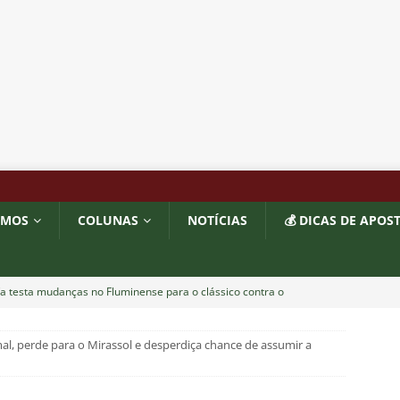
OMOS
COLUNAS
NOTÍCIAS
💰 DICAS DE APOS
a testa mudanças no Fluminense para o clássico contra o
ção
NOTÍCIAS
al, perde para o Mirassol e desperdiça chance de assumir a
ol divulga escala de arbitragem para Fluminense x Independiente