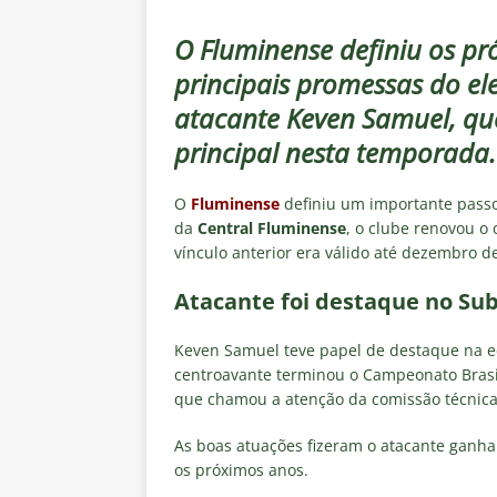
[ 6 de agosto de 2026 ]
Notas d
NOTÍCIAS
O Fluminense definiu os p
principais promessas do el
[ 5 de agosto de 2026 ]
Mais u
atacante Keven Samuel, que
do Brasil 2026
NOTÍCIAS
principal nesta temporada.
[ 5 de agosto de 2026 ]
Fortale
Estatísticas
DICAS DE APOS
O
Fluminense
definiu um importante passo
da
Central Fluminense
, o clube renovou o 
[ 5 de agosto de 2026 ]
Flumine
vínculo anterior era válido até dezembro d
pela Copa do Brasil 2026
NO
Atacante foi destaque no Sub
[ 5 de agosto de 2026 ]
Flumine
Estatísticas
DICAS DE APOS
Keven Samuel teve papel de destaque na 
centroavante terminou o Campeonato Brasil
que chamou a atenção da comissão técnica 
As boas atuações fizeram o atacante ganha
os próximos anos.