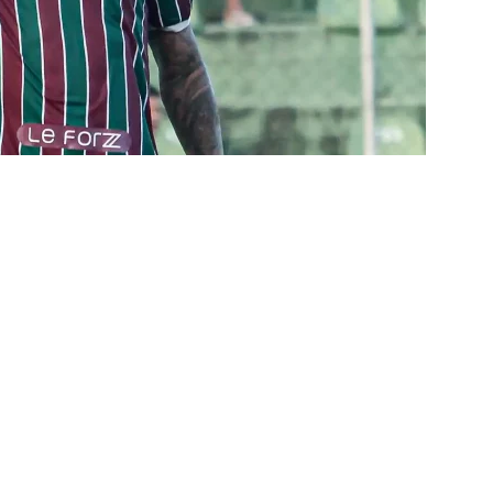
TAS
liminação, torcedores do Fluminense detonam diretoria e pedem
IAS
nnedy vira grande preocupação no Fluminense; saiba a situação do
ía responde se diretoria do Fluminense garantiu permanência no
nse: Zubeldía pede voto de confiança da torcida e promete
IAS
ía surpreende ao analisar queda de desempenho de Lucho Acosta
a aponta principal responsável pela eliminação do Fluminense