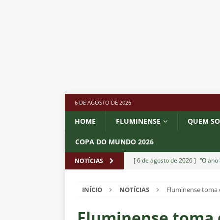
6 DE AGOSTO DE 2026
HOME
FLUMINENSE
QUEM S
COPA DO MUNDO 2026
[ 6 de agosto de 2026 ]
“O ano 
NOTÍCIAS
paralisia de Montenegro e cobr
INÍCIO
NOTÍCIAS
Fluminense toma 
[ 6 de agosto de 2026 ]
Jogado
NOTÍCIAS
Fluminense toma 