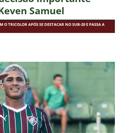
união no CT, diretoria do Fluminense define futuro de Zubeldía
 Keven Samuel
 O TRICOLOR APÓS SE DESTACAR NO SUB-20 E PASSA A
ado no Fluminense, Fabinho tem saída anunciada pelo Al-Ittihad e
IAS
o milionário! Veja quanto o Fluminense deixou de arrecadar após
2026
NOTÍCIAS
 Melo detona postura do Fluminense em derrota para o Vasco
ians X Internacional — Oitavas Copa do Brasil 2026: Palpites, Odds
STAS
inato da alma do torcedor”: Vinicius Toledo detona eliminação do
 “olho da rua” para diretoria e Zubeldía
COLUNAS
 X Athletico-PR — Oitavas Copa do Brasil 2026: Palpites, Odds e