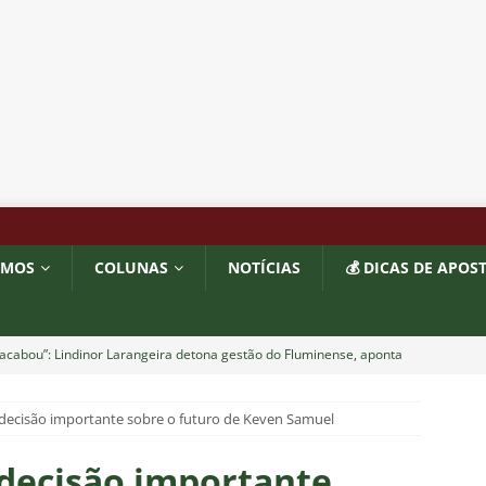
OMOS
COLUNAS
NOTÍCIAS
💰 DICAS DE APOS
acabou”: Lindinor Larangeira detona gestão do Fluminense, aponta
a saídas de Zubeldía, Mário e Angioni
COLUNAS
decisão importante sobre o futuro de Keven Samuel
res do Fluminense se incomodam com escolhas de Zubeldía
decisão importante