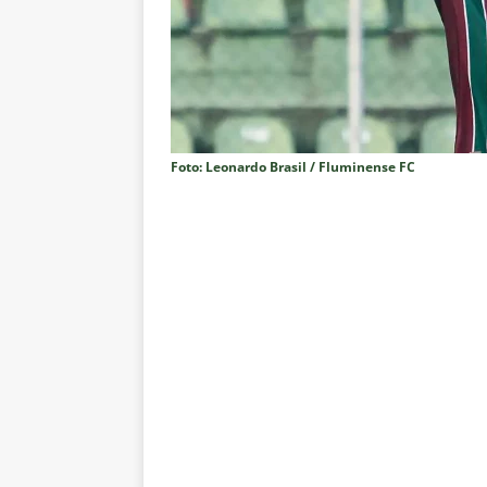
Estatísticas
DICAS DE APOS
[ 6 de agosto de 2026 ]
Após e
demissão de Zubeldía
NOTÍC
[ 6 de agosto de 2026 ]
John Ke
atacante
NOTÍCIAS
Foto: Leonardo Brasil / Fluminense FC
[ 6 de agosto de 2026 ]
Zubeld
clube
NOTÍCIAS
[ 6 de agosto de 2026 ]
Flumine
“grande Libertadores”
NOTÍC
[ 6 de agosto de 2026 ]
Zubeld
e Savarino
NOTÍCIAS
[ 6 de agosto de 2026 ]
Zubeldí
NOTÍCIAS