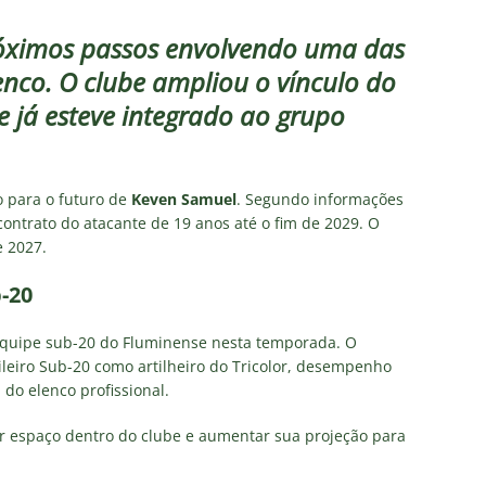
as atuações: Fluminense 1 x 3 Vasco – Copa do Brasil 2026
róximos passos envolvendo uma das
enco. O clube ampliou o vínculo do
m vexame! Fluminense perde para o Vasco e se despede da Copa
 já esteve integrado ao grupo
za X Palmeiras — Oitavas Copa do Brasil 2026: Palpites, Odds e
TAS
 para o futuro de
Keven Samuel
. Segundo informações
contrato do atacante de 19 anos até o fim de 2029. O
nse anuncia escalação para confronto decisivo contra o Vasco
e 2027.
TÍCIAS
-20
nse X Vasco — Oitavas Copa do Brasil 2026: Palpites, Odds e
TAS
equipe sub-20 do Fluminense nesta temporada. O
eiro Sub-20 como artilheiro do Tricolor, desempenho
do elenco profissional.
r espaço dentro do clube e aumentar sua projeção para