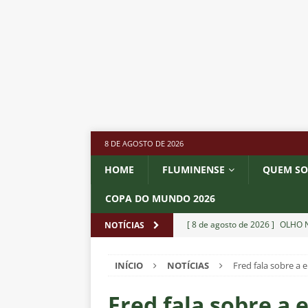
8 DE AGOSTO DE 2026
HOME
FLUMINENSE
QUEM S
COPA DO MUNDO 2026
[ 8 de agosto de 2026 ]
OLHO N
NOTÍCIAS
Independiente Rivadavia vence
INÍCIO
NOTÍCIAS
Fred fala sobre a 
[ 7 de agosto de 2026 ]
REFORÇ
NOTÍCIAS
Fred fala sobre a 