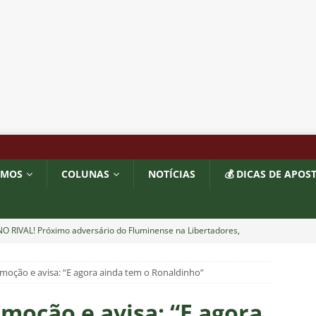
OMOS
COLUNAS
NOTÍCIAS
💰 DICAS DE APOS
O RIVAL! Próximo adversário do Fluminense na Libertadores,
 com show de Alex Arce
NOTÍCIAS
emoção e avisa: “E agora ainda tem o Ronaldinho”
O? Fluminense apresenta proposta por atacante do Sport
emoção e avisa: “E agora