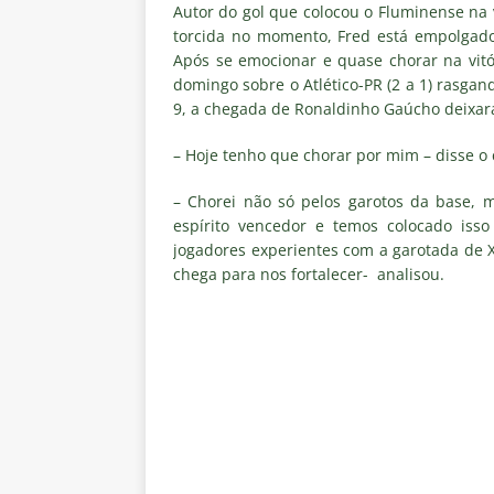
NOTÍCIAS
Autor do gol que colocou o Fluminense na 
torcida no momento, Fred está empolgado
[ 7 de agosto de 2026 ]
⚠️ EDIT
Após se emocionar e quase chorar na vitór
domingo sobre o Atlético-PR (2 a 1) rasgan
dispara Vinicius Toledo
COL
9, a chegada de Ronaldinho Gaúcho deixará 
[ 7 de agosto de 2026 ]
Flumine
– Hoje tenho que chorar por mim – disse o 
[ 7 de agosto de 2026 ]
Mercad
negociações com o Flamengo
– Chorei não só pelos garotos da base, 
espírito vencedor e temos colocado iss
[ 7 de agosto de 2026 ]
ALERTA
jogadores experientes com a garotada de 
Fluminense revelam toxicidade 
chega para nos fortalecer- analisou.
COLUNAS
[ 7 de agosto de 2026 ]
Botafog
clássico decisivo pelo Brasilei
[ 7 de agosto de 2026 ]
Flumine
real
NOTÍCIAS