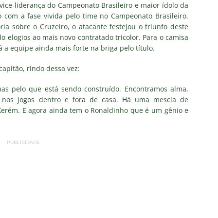
vice-liderança do Campeonato Brasileiro e maior ídolo da
 com a fase vivida pelo time no Campeonato Brasileiro.
ORIAL: Fracasso do Fluminense é “projeto” para empurrar a SAF,
ia sobre o Cruzeiro, o atacante festejou o triunfo deste
do elogios ao mais novo contratado tricolor. Para o camisa
UNAS
a equipe ainda mais forte na briga pelo título.
nse faz anúncio sobre o futuro do volante Ruan Sales
NOTÍCIAS
capitão, rindo dessa vez:
o da bola: Estafe de Luiz Henrique informa encerramento de
NOTÍCIAS
mas pelo que está sendo construído. Encontramos alma,
o nos jogos dentro e fora de casa. Há uma mescla de
 DEMOCRÁTICO: Especulações sobre “candidato tampão” no
Xerém. E agora ainda tem o Ronaldinho que é um gênio e
política e acendem sinal vermelho para fraude eleitoral
PUBLICIDADE
o x Fluminense: onde assistir ao vivo, horário e escalações do
rão Feminino
NOTÍCIAS
nse fecha sede social às pressas nesta sexta-feira; saiba o motivo