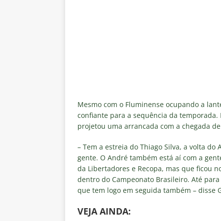
[ 5 de agosto de 2026 ]
Casa ch
Vasco
NOTÍCIAS
[ 5 de agosto de 2026 ]
Flumin
NOTÍCIAS
[ 5 de agosto de 2026 ]
Cruzeir
Estatísticas
DICAS DE APOS
[ 5 de agosto de 2026 ]
ALERTA
Mesmo com o Fluminense ocupando a lanter
confiante para a sequência da temporada. E
megaoperação e antecipa bloq
projetou uma arrancada com a chegada de r
[ 5 de agosto de 2026 ]
Dia de
– Tem a estreia do Thiago Silva, a volta do
vaga nas quartas de final da Co
gente. O André também está aí com a gente
da Libertadores e Recopa, mas que ficou n
dentro do Campeonato Brasileiro. Até para 
que tem logo em seguida também – disse 
VE
JA AINDA: