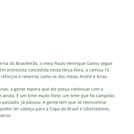
eia! Veja a nova parcial de ingressos vendidos para Fluminense x
ense anuncia novidade no Maracanã para o clássico contra o Vasco
o X Chapecoense — Oitavas Copa do Brasil 2026: Palpites, Odds e
TAS
 GERAL! Maracanã vai lotar na Copa do Brasil: CET-Rio monta
na do Brasileirão, o meia Paulo Henrique Ganso segue
m entrevista concedida nesta terça-feira, o camisa 10
ueios para Fluminense x Vasco
NOTÍCIAS
eforços e retornos como os dos meias André e Arias.
 Caldeirão e Decisão! Fluminense encara o Vasco no Maracanã por
 Arias, a gente espera que ele possa continuar com a
pa do Brasil: veja a análise completa
NOTÍCIAS
 ainda. É um time muito forte, um time que foi campeão
o passado. Já passou. A gente tem que se reencontrar
poder ter cabeça para a Copa do Brasil e Libertadores,
Ganso.