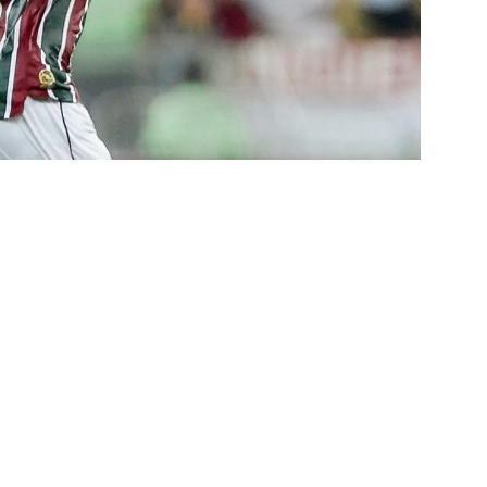
za X Palmeiras — Oitavas Copa do Brasil 2026: Palpites, Odds e
TAS
nse anuncia escalação para confronto decisivo contra o Vasco
TÍCIAS
nse X Vasco — Oitavas Copa do Brasil 2026: Palpites, Odds e
TAS
lista! Fluminense divulga relacionados para decisão contra o Vasco
S
X Mirassol — Oitavas Copa do Brasil 2026: Palpites, Odds e
TAS
 de Vinicius Toledo: A obrigação do Fluminense em vencer o Vasco
 alerta no meio-campo tricolor
COLUNAS