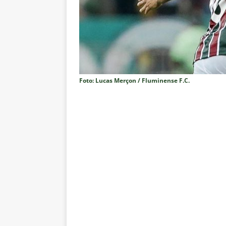
do Brasil 2026
NOTÍCIAS
[ 5 de agosto de 2026 ]
Fortale
Estatísticas
DICAS DE APOS
[ 5 de agosto de 2026 ]
Flumine
pela Copa do Brasil 2026
NO
Foto: Lucas Merçon / Fluminense F.C.
[ 5 de agosto de 2026 ]
Flumine
Estatísticas
DICAS DE APOS
[ 5 de agosto de 2026 ]
Saiu a 
pela Copa do Brasil
NOTÍCIA
[ 5 de agosto de 2026 ]
Grêmio 
Estatísticas
DICAS DE APOS
[ 5 de agosto de 2026 ]
Análise
no tempo normal e os pontos de