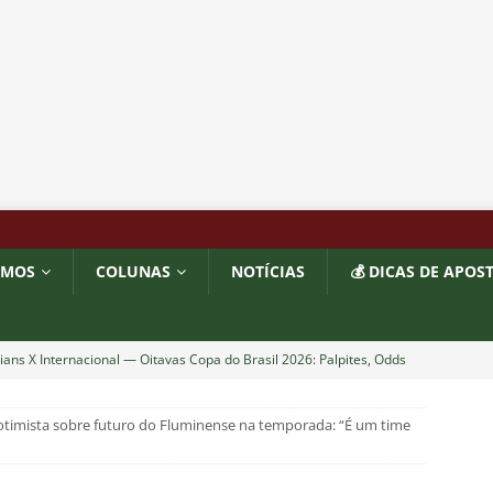
OMOS
COLUNAS
NOTÍCIAS
💰 DICAS DE APOS
ians X Internacional — Oitavas Copa do Brasil 2026: Palpites, Odds
STAS
 otimista sobre futuro do Fluminense na temporada: “É um time
inato da alma do torcedor”: Vinicius Toledo detona eliminação do
 “olho da rua” para diretoria e Zubeldía
COLUNAS