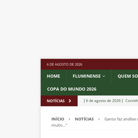
6 DE AGOSTO DE 2026
HOME
FLUMINENSE
QUEM S
COPA DO MUNDO 2026
[ 6 de agosto de 2026 ]
Corinth
NOTÍCIAS
e Estatísticas
DICAS DE APO
INÍCIO
NOTÍCIAS
Ganso faz análise
[ 6 de agosto de 2026 ]
“Assass
muito…”
Fluminense para o Vasco e cobra