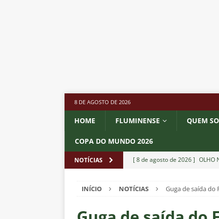
8 DE AGOSTO DE 2026
HOME
FLUMINENSE
QUEM S
COPA DO MUNDO 2026
[ 8 de agosto de 2026 ]
OLHO N
NOTÍCIAS
Independiente Rivadavia vence
INÍCIO
NOTÍCIAS
Guga de saída do 
[ 7 de agosto de 2026 ]
REFORÇ
NOTÍCIAS
Guga de saída do 