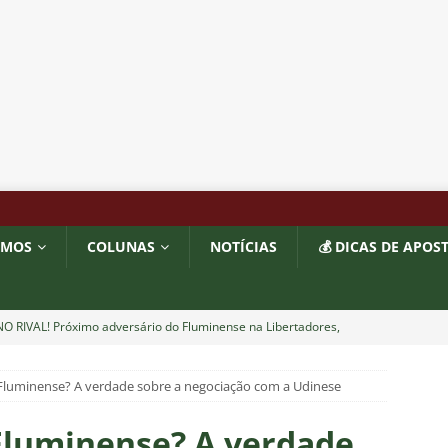
OMOS
COLUNAS
NOTÍCIAS
💰 DICAS DE APOS
O RIVAL! Próximo adversário do Fluminense na Libertadores,
 com show de Alex Arce
NOTÍCIAS
Fluminense? A verdade sobre a negociação com a Udinese
O? Fluminense apresenta proposta por atacante do Sport
Fluminense? A verdade