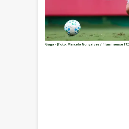
NOTÍCIAS
[ 7 de agosto de 2026 ]
⚠️ EDIT
dispara Vinicius Toledo
COL
[ 7 de agosto de 2026 ]
Flumine
[ 7 de agosto de 2026 ]
Mercad
Guga - (Foto: Marcelo Gonçalves / Fluminense FC
negociações com o Flamengo
[ 7 de agosto de 2026 ]
ALERTA
Fluminense revelam toxicidade 
COLUNAS
[ 7 de agosto de 2026 ]
Botafog
clássico decisivo pelo Brasilei
[ 7 de agosto de 2026 ]
Flumine
real
NOTÍCIAS