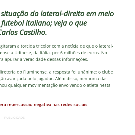
olítica no Fluminense: Frente Ampla Tricolor publica análise dura
rcidas Organizadas e cooptação pela gestão
NOTÍCIAS
 situação do lateral-direito em meio
utebol italiano; veja o que
irão 2026: CBF divulga arbitragem para Botafogo x Fluminense
arlos Castilho.
inense, Fabinho toma decisão após saída do Al-Ittihad
gitaram a torcida tricolor com a notícia de que o lateral-
ense à Udinese, da Itália, por 6 milhões de euros. No
ra apurar a veracidade dessas informações.
s da Premier League disputam Kauã Elias: joia revelada pelo
diretoria do Fluminense, a resposta foi unânime: o clube
218 milhões e Tricolor mantém porcentagem
NOTÍCIAS
ção avançada pelo jogador. Além disso, nenhuma das
o x Fluminense: onde assistir ao vivo, horário e escalações do
irmou qualquer movimentação envolvendo o atleta nesta
NOTÍCIAS
ra repercussão negativa nas redes sociais
PUBLICIDADE