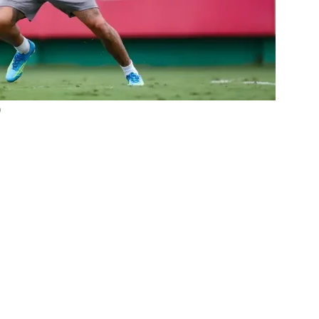
ORIAL: Fracasso do Fluminense é “projeto” para empurrar a SAF,
UNAS
nse faz anúncio sobre o futuro do volante Ruan Sales
NOTÍCIAS
o da bola: Estafe de Luiz Henrique informa encerramento de
)
NOTÍCIAS
 DEMOCRÁTICO: Especulações sobre “candidato tampão” no
política e acendem sinal vermelho para fraude eleitoral
o x Fluminense: onde assistir ao vivo, horário e escalações do
rão Feminino
NOTÍCIAS
nse fecha sede social às pressas nesta sexta-feira; saiba o motivo