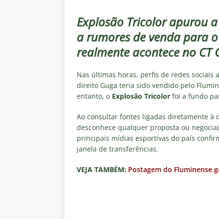
[ 7 de agosto de 2026 ]
Crise p
sobre a “decomposição” das To
Explosão Tricolor apurou a
a rumores de venda para o f
[ 7 de agosto de 2026 ]
Brasile
realmente acontece no CT C
NOTÍCIAS
[ 7 de agosto de 2026 ]
Ex-Flum
Nas últimas horas, perfis de redes sociais a
NOTÍCIAS
direito Guga teria sido vendido pelo Flumin
entanto, o
Explosão Tricolor
foi a fundo pa
[ 7 de agosto de 2026 ]
Gigante
Ao consultar fontes ligadas diretamente à 
Fluminense é avaliada em R$ 
desconhece qualquer proposta ou negocia
[ 7 de agosto de 2026 ]
Botafog
principais mídias esportivas do país conf
janela de transferências.
clássico pelo Brasileirão 2026
VEJA TAMBÉM:
Postagem do Fluminense ge