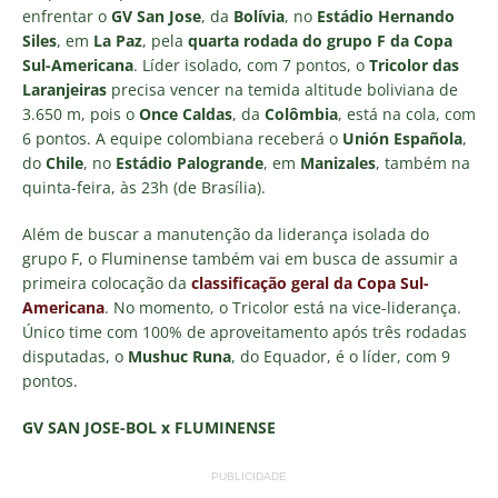
enfrentar o
GV San Jose
, da
Bolívia
, no
Estádio Hernando
Siles
, em
La Paz
, pela
quarta rodada do grupo F da Copa
Sul-Americana
. Líder isolado, com 7 pontos, o
Tricolor das
Laranjeiras
precisa vencer na temida altitude boliviana de
3.650 m, pois o
Once Caldas
, da
Colômbia
, está na cola, com
6 pontos. A equipe colombiana receberá o
Unión Española
,
do
Chile
, no
Estádio Palogrande
, em
Manizales
, também na
quinta-feira, às 23h (de Brasília).
Além de buscar a manutenção da liderança isolada do
grupo F, o Fluminense também vai em busca de assumir a
primeira colocação da
classificação geral da Copa Sul-
Americana
. No momento, o Tricolor está na vice-liderança.
Único time com 100% de aproveitamento após três rodadas
disputadas, o
Mushuc Runa
, do Equador, é o líder, com 9
pontos.
GV SAN JOSE-BOL x FLUMINENSE
PUBLICIDADE