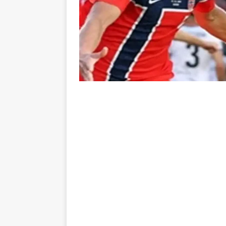
do Brasil 2026
NOTÍCIAS
[ 5 de agosto de 2026 ]
Fortale
Estatísticas
DICAS DE APOS
[ 5 de agosto de 2026 ]
Flumine
pela Copa do Brasil 2026
NO
[ 5 de agosto de 2026 ]
Flumine
Estatísticas
DICAS DE APOS
[ 5 de agosto de 2026 ]
Saiu a 
pela Copa do Brasil
NOTÍCIA
[ 5 de agosto de 2026 ]
Grêmio 
Estatísticas
DICAS DE APOS
[ 5 de agosto de 2026 ]
Análise
no tempo normal e os pontos de