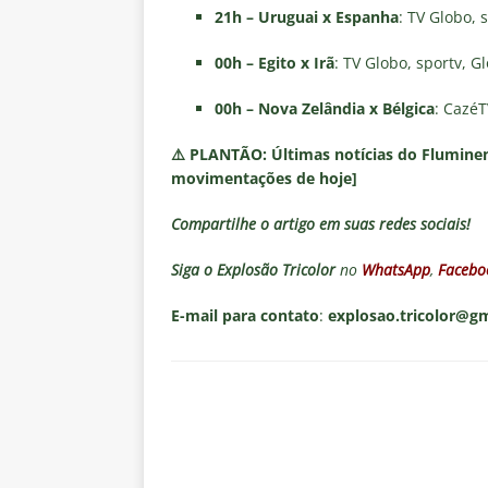
21h – Uruguai x Espanha
: TV Globo, 
00h – Egito x Irã
: TV Globo, sportv, G
00h – Nova Zelândia x Bélgica
: CazéT
⚠️
PLANTÃO:
Últimas notícias do Fluminen
movimentações de hoje]
Compartilhe o artigo em suas redes sociais!
Siga o
Explosão Tricolor
no
WhatsApp
,
Facebo
E-mail para contato
:
explosao.tricolor@g