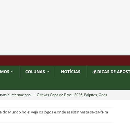
OMOS
COLUNAS
NOTÍCIAS
💰 DICAS DE APOS
ians X Internacional — Oitavas Copa do Brasil 2026: Palpites, Odds
STAS
 do Mundo hoje: veja os jogos e onde assistir nesta sexta-feira
inato da alma do torcedor”: Vinicius Toledo detona eliminação do
 “olho da rua” para diretoria e Zubeldía
COLUNAS