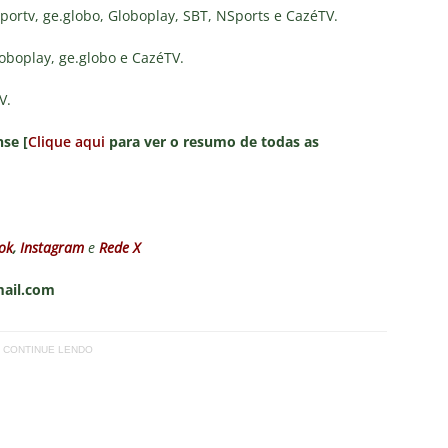
sportv, ge.globo, Globoplay, SBT, NSports e CazéTV.
loboplay, ge.globo e CazéTV.
V.
se [
Clique aqui
para ver o resumo de todas as
ok
,
Instagram
e
Rede X
mail.com
CONTINUE LENDO