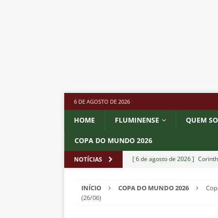
6 DE AGOSTO DE 2026
HOME
FLUMINENSE
QUEM S
COPA DO MUNDO 2026
[ 6 de agosto de 2026 ]
Corinth
NOTÍCIAS
e Estatísticas
DICAS DE APO
INÍCIO
COPA DO MUNDO 2026
Copa
[ 6 de agosto de 2026 ]
“Assass
(26/06)
Fluminense para o Vasco e cobra