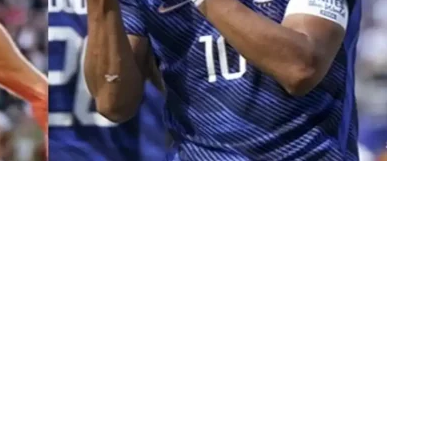
za X Palmeiras — Oitavas Copa do Brasil 2026: Palpites, Odds e
TAS
nse anuncia escalação para confronto decisivo contra o Vasco
TÍCIAS
nse X Vasco — Oitavas Copa do Brasil 2026: Palpites, Odds e
TAS
lista! Fluminense divulga relacionados para decisão contra o Vasco
S
X Mirassol — Oitavas Copa do Brasil 2026: Palpites, Odds e
TAS
 de Vinicius Toledo: A obrigação do Fluminense em vencer o Vasco
 alerta no meio-campo tricolor
COLUNAS