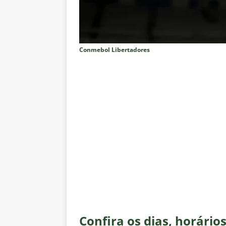
no tempo normal e os pontos de
[ 5 de agosto de 2026 ]
Casa ch
Vasco
NOTÍCIAS
Conmebol Libertadores
[ 5 de agosto de 2026 ]
Flumin
NOTÍCIAS
[ 5 de agosto de 2026 ]
Cruzeir
Estatísticas
DICAS DE APOS
[ 5 de agosto de 2026 ]
ALERTA
megaoperação e antecipa bloq
[ 5 de agosto de 2026 ]
Dia de
vaga nas quartas de final da Co
[ 5 de agosto de 2026 ]
Cria de
Fluminense
NOTÍCIAS
Confira os dias, horário