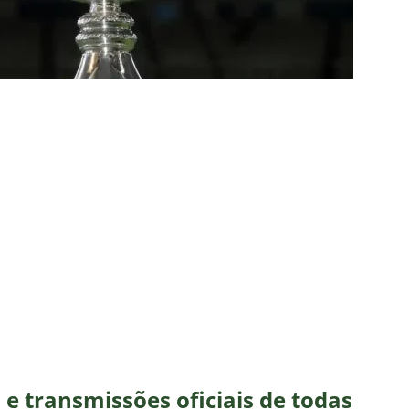
 alerta no meio-campo tricolor
COLUNAS
eia! Veja a nova parcial de ingressos vendidos para Fluminense x
ense anuncia novidade no Maracanã para o clássico contra o Vasco
o X Chapecoense — Oitavas Copa do Brasil 2026: Palpites, Odds e
TAS
 GERAL! Maracanã vai lotar na Copa do Brasil: CET-Rio monta
ueios para Fluminense x Vasco
NOTÍCIAS
 Caldeirão e Decisão! Fluminense encara o Vasco no Maracanã por
pa do Brasil: veja a análise completa
NOTÍCIAS
 Xerém, Luiz Henrique fica perto de reforçar outro rival do
s e transmissões oficiais de todas