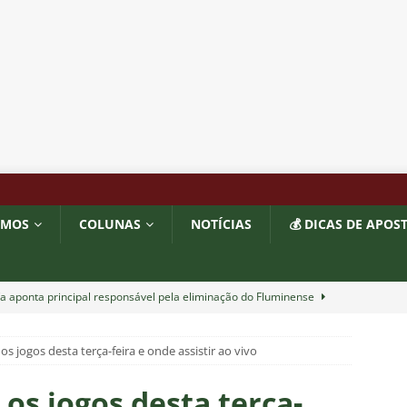
OMOS
COLUNAS
NOTÍCIAS
💰 DICAS DE APOS
a aponta principal responsável pela eliminação do Fluminense
os jogos desta terça-feira e onde assistir ao vivo
as atuações: Fluminense 1 x 3 Vasco – Copa do Brasil 2026
 os jogos desta terça-