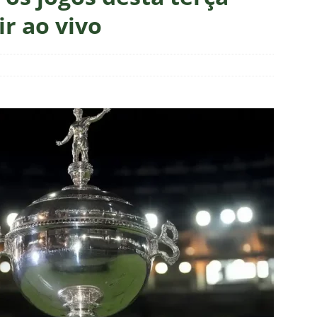
m vexame! Fluminense perde para o Vasco e se despede da Copa
ir ao vivo
za X Palmeiras — Oitavas Copa do Brasil 2026: Palpites, Odds e
TAS
nse anuncia escalação para confronto decisivo contra o Vasco
TÍCIAS
nse X Vasco — Oitavas Copa do Brasil 2026: Palpites, Odds e
TAS
lista! Fluminense divulga relacionados para decisão contra o Vasco
S
X Mirassol — Oitavas Copa do Brasil 2026: Palpites, Odds e
TAS
 de Vinicius Toledo: A obrigação do Fluminense em vencer o Vasco