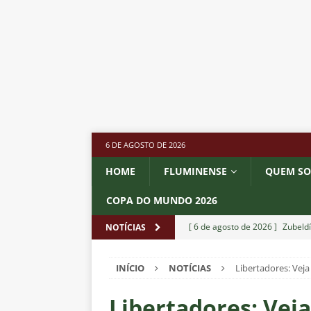
6 DE AGOSTO DE 2026
HOME
FLUMINENSE
QUEM S
COPA DO MUNDO 2026
[ 6 de agosto de 2026 ]
Zubeldí
NOTÍCIAS
NOTÍCIAS
INÍCIO
NOTÍCIAS
Libertadores: Veja 
[ 6 de agosto de 2026 ]
Notas d
NOTÍCIAS
Libertadores: Veja