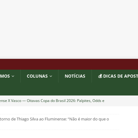
OMOS
COLUNAS
NOTÍCIAS
💰 DICAS DE APOS
nse X Vasco — Oitavas Copa do Brasil 2026: Palpites, Odds e
TAS
 retorno de Thiago Silva ao Fluminense: “Não é maior do que o
lista! Fluminense divulga relacionados para decisão contra o Vasco
S