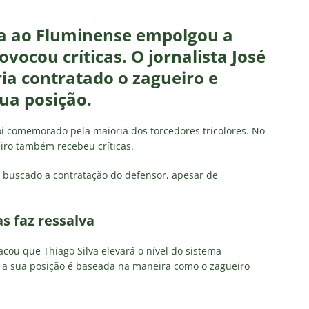
us Montenegro dá declaração polêmica sobre SAF do Fluminense
va ao Fluminense empolgou a
s, do Fluminense, entra na mira do Zenit, da Rússia
NOTÍCIAS
ocou críticas. O jornalista José
el escalação: Vasco terá mudanças para enfrentar o Fluminense
ria contratado o zagueiro e
ua posição.
nse recebe boas notícias em último treino antes da decisão contra
i comemorado pela maioria dos torcedores tricolores. No
iro também recebeu críticas.
o: A incompatibilidade de Zubeldía com o Fluminense
COLUNAS
 buscado a contratação do defensor, apesar de
.
as faz ressalva
acou que Thiago Silva elevará o nível do sistema
 a sua posição é baseada na maneira como o zagueiro