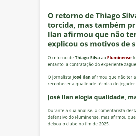
[ 4 de agosto de 2026 ]
Matthe
NOTÍCIAS
O retorno de Thiago Sil
[ 4 de agosto de 2026 ]
Hércule
torcida, mas também prov
[ 4 de agosto de 2026 ]
Prováv
Ilan afirmou que não te
explicou os motivos de s
NOTÍCIAS
[ 4 de agosto de 2026 ]
Flumine
O retorno de
Thiago Silva
ao
Fluminense
fo
o Vasco
NOTÍCIAS
entanto, a contratação do experiente zague
[ 4 de agosto de 2026 ]
Opiniã
O jornalista
José Ilan
afirmou que não teria
reconhecer a qualidade técnica do jogador
José Ilan elogia qualidade, m
Durante a sua análise, o comentarista dest
defensivo do Fluminense, mas afirmou que
deixou o clube no fim de 2025.