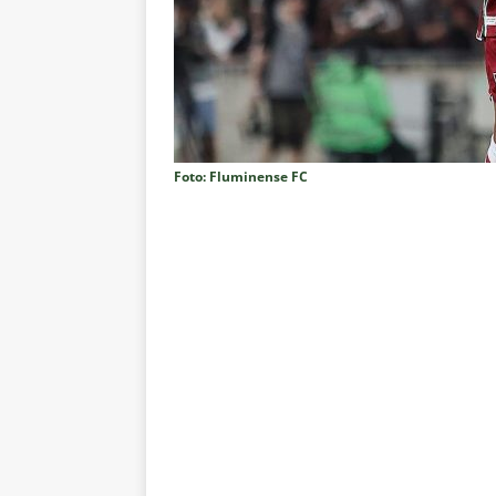
vaga nas quartas de final da Co
[ 5 de agosto de 2026 ]
Cria de
Fluminense
NOTÍCIAS
[ 5 de agosto de 2026 ]
CBF con
Feminina de 2027
NOTÍCIAS
Foto: Fluminense FC
[ 4 de agosto de 2026 ]
Alerta 
Fluminense x Vasco pela Copa 
[ 4 de agosto de 2026 ]
Roger 
NOTÍCIAS
[ 4 de agosto de 2026 ]
Remo X 
Estatísticas
DICAS DE APOS
[ 4 de agosto de 2026 ]
Jornali
clássico contra o Vasco
NOTÍ