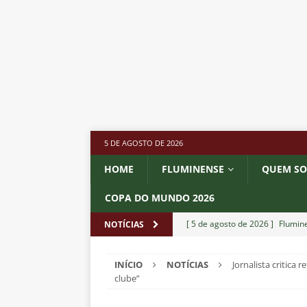
5 DE AGOSTO DE 2026
HOME
FLUMINENSE
QUEM S
COPA DO MUNDO 2026
[ 5 de agosto de 2026 ]
Flumine
NOTÍCIAS
Estatísticas
DICAS DE APOS
INÍCIO
NOTÍCIAS
Jornalista critica
[ 5 de agosto de 2026 ]
Saiu a 
clube”
pela Copa do Brasil
NOTÍCIA