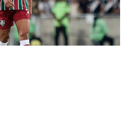
pa do Brasil: veja a análise completa
NOTÍCIAS
 Xerém, Luiz Henrique fica perto de reforçar outro rival do
firma paralisação do futebol brasileiro durante a Copa do Mundo
no Rio: Prefeitura decreta Estágio 2 por ventos fortes antes de
do Brasil
NOTÍCIAS
Flores detona falta de espaço para Moleques de Xerém
Santos — Oitavas Copa do Brasil 2026: Palpites, Odds e
TAS
sta aponta tendência sobre a escalação do Fluminense para o
CIAS