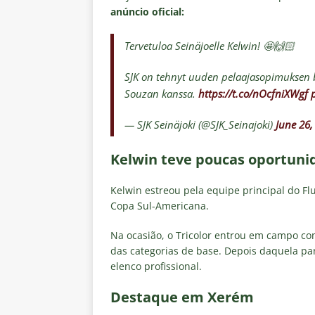
anúncio oficial:
Tervetuloa Seinäjoelle Kelwin! 🤩🙌🏻
SJK on tehnyt uuden pelaajasopimuksen b
Souzan kanssa.
https://t.co/nOcfniXWgf
— SJK Seinäjoki (@SJK_Seinajoki)
June 26,
Kelwin teve poucas oportunid
Kelwin estreou pela equipe principal do Fl
Copa Sul-Americana.
Na ocasião, o Tricolor entrou em campo c
das categorias de base. Depois daquela par
elenco profissional.
Destaque em Xerém