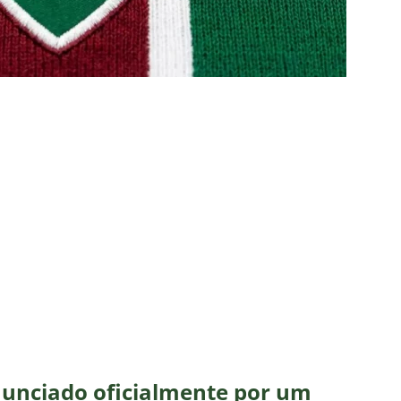
TAS
liminação, torcedores do Fluminense detonam diretoria e pedem
IAS
nnedy vira grande preocupação no Fluminense; saiba a situação do
ía responde se diretoria do Fluminense garantiu permanência no
nse: Zubeldía pede voto de confiança da torcida e promete
IAS
ía surpreende ao analisar queda de desempenho de Lucho Acosta
a aponta principal responsável pela eliminação do Fluminense
nunciado oficialmente por um