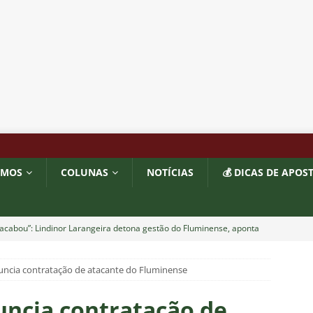
OMOS
COLUNAS
NOTÍCIAS
💰 DICAS DE APOS
acabou”: Lindinor Larangeira detona gestão do Fluminense, aponta
a saídas de Zubeldía, Mário e Angioni
COLUNAS
ncia contratação de atacante do Fluminense
res do Fluminense se incomodam com escolhas de Zubeldía
ncia contratação de