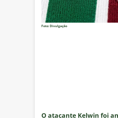
Estatísticas
DICAS DE APOS
[ 6 de agosto de 2026 ]
Após e
demissão de Zubeldía
NOTÍC
Foto: Divulgação
[ 6 de agosto de 2026 ]
John Ke
atacante
NOTÍCIAS
[ 6 de agosto de 2026 ]
Zubeld
clube
NOTÍCIAS
[ 6 de agosto de 2026 ]
Flumine
“grande Libertadores”
NOTÍC
[ 6 de agosto de 2026 ]
Zubeld
e Savarino
NOTÍCIAS
[ 6 de agosto de 2026 ]
Zubeldí
NOTÍCIAS
O atacante Kelwin foi a