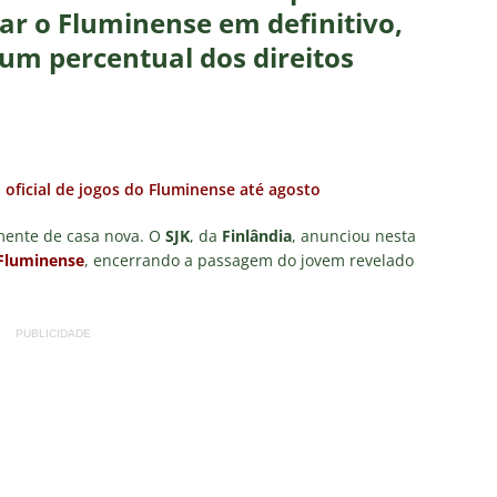
as atuações: Fluminense 1 x 3 Vasco – Copa do Brasil 2026
ar o Fluminense em definitivo,
um percentual dos direitos
m vexame! Fluminense perde para o Vasco e se despede da Copa
za X Palmeiras — Oitavas Copa do Brasil 2026: Palpites, Odds e
a oficial de jogos do Fluminense até agosto
TAS
nse anuncia escalação para confronto decisivo contra o Vasco
almente de casa nova. O
SJK
, da
Finlândia
, anunciou nesta
Fluminense
, encerrando a passagem do jovem revelado
TÍCIAS
nse X Vasco — Oitavas Copa do Brasil 2026: Palpites, Odds e
PUBLICIDADE
TAS