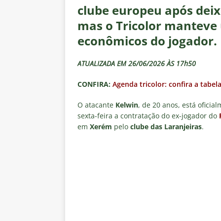
[ 6 de agosto de 2026 ]
Notas d
clube europeu após deix
NOTÍCIAS
mas o Tricolor manteve 
[ 5 de agosto de 2026 ]
Mais u
econômicos do jogador.
do Brasil 2026
NOTÍCIAS
ATUALIZADA EM 26/06/2026 ÀS 17h50
[ 5 de agosto de 2026 ]
Fortale
CONFIRA:
Agenda tricolor: confira a tabel
Estatísticas
DICAS DE APOS
[ 5 de agosto de 2026 ]
Flumine
O atacante
Kelwin
, de 20 anos, está ofici
sexta-feira a contratação do ex-jogador do
pela Copa do Brasil 2026
NO
em
Xerém
pelo
clube das Laranjeiras
.
[ 5 de agosto de 2026 ]
Flumine
Estatísticas
DICAS DE APOS