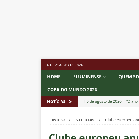
6 DE AGOSTO DE 2026
HOME
FLUMINENSE
QUEM S
COPA DO MUNDO 2026
[ 6 de agosto de 2026 ]
“O ano 
NOTÍCIAS
paralisia de Montenegro e cobr
INÍCIO
NOTÍCIAS
Clube europeu anu
[ 6 de agosto de 2026 ]
Jogado
NOTÍCIAS
Clube europeu anu