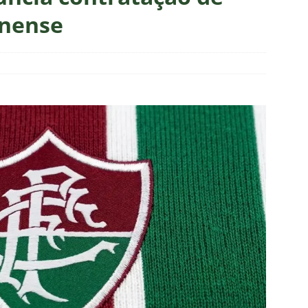
união no CT, diretoria do Fluminense define futuro de Zubeldía
inense
ado no Fluminense, Fabinho tem saída anunciada pelo Al-Ittihad e
IAS
o milionário! Veja quanto o Fluminense deixou de arrecadar após
2026
NOTÍCIAS
 Melo detona postura do Fluminense em derrota para o Vasco
ians X Internacional — Oitavas Copa do Brasil 2026: Palpites, Odds
STAS
inato da alma do torcedor”: Vinicius Toledo detona eliminação do
 “olho da rua” para diretoria e Zubeldía
COLUNAS
 X Athletico-PR — Oitavas Copa do Brasil 2026: Palpites, Odds e