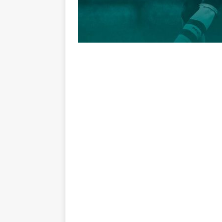
sobre a “decomposição” das To
[ 7 de agosto de 2026 ]
Brasile
NOTÍCIAS
[ 7 de agosto de 2026 ]
Ex-Flum
NOTÍCIAS
[ 7 de agosto de 2026 ]
Gigante
Fluminense é avaliada em R$ 
[ 7 de agosto de 2026 ]
Botafog
clássico pelo Brasileirão 2026
[ 7 de agosto de 2026 ]
Crise p
isenção de influenciadores e jo
[ 7 de agosto de 2026 ]
Mercado
reviravolta
NOTÍCIAS