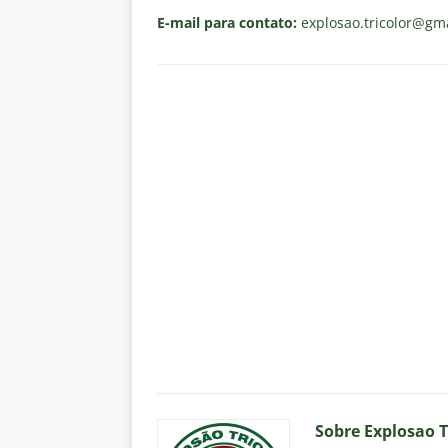
E-mail para contato:
explosao.tricolor
@gma
Sobre Explosao T