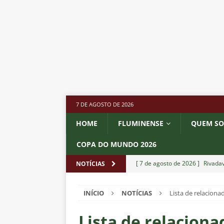
7 DE AGOSTO DE 2026
HOME
FLUMINENSE
QUEM S
COPA DO MUNDO 2026
[ 7 de agosto de 2026 ]
Rivadav
NOTÍCIAS
Libertadores
NOTÍCIAS
INÍCIO
NOTÍCIAS
Lista de relacion
[ 7 de agosto de 2026 ]
Flumine
NOTÍCIAS
Lista de relacion