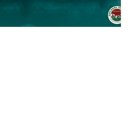
rcidas Organizadas e cooptação pela gestão
NOTÍCIAS
irão 2026: CBF divulga arbitragem para Botafogo x Fluminense
inense, Fabinho toma decisão após saída do Al-Ittihad
s da Premier League disputam Kauã Elias: joia revelada pelo
218 milhões e Tricolor mantém porcentagem
NOTÍCIAS
o x Fluminense: onde assistir ao vivo, horário e escalações do
NOTÍCIAS
olítica no Fluminense: Ademar Arrais publica carta aberta e cobra
rnalistas sobre a gestão Mário Bittencourt
NOTÍCIAS
 da bola: Futuro de Luiz Henrique, ex-Fluminense, pode sofrer