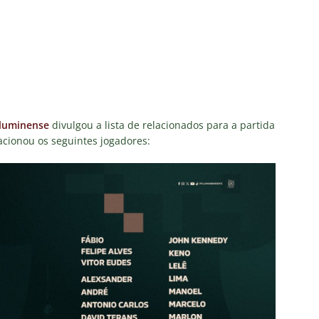
acabou”: Lindinor Larangeira detona gestão do Fluminense, aponta
a saídas de Zubeldía, Mário e Angioni
COLUNAS
res do Fluminense se incomodam com escolhas de Zubeldía
união no CT, diretoria do Fluminense define futuro de Zubeldía
luminense
divulgou a lista de relacionados para a partida
lacionou os seguintes jogadores:
ado no Fluminense, Fabinho tem saída anunciada pelo Al-Ittihad e
IAS
o milionário! Veja quanto o Fluminense deixou de arrecadar após
2026
NOTÍCIAS