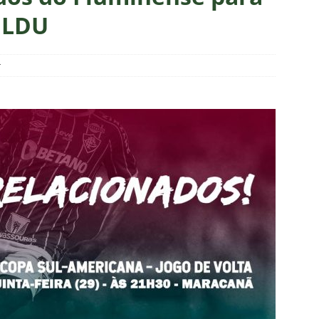
ense deve ter pelo menos cinco desfalques contra o Botafogo
o LDU
ORIAL: Fracasso do Fluminense é “projeto” para empurrar a SAF,
r
UNAS
nse faz anúncio sobre o futuro do volante Ruan Sales
NOTÍCIAS
 DEMOCRÁTICO: Especulações sobre “candidato tampão” no
política e acendem sinal vermelho para fraude eleitoral
o x Fluminense: onde assistir ao vivo, horário e escalações do
rão Feminino
NOTÍCIAS
nse fecha sede social às pressas nesta sexta-feira; saiba o motivo
olítica no Fluminense: Frente Ampla Tricolor publica análise dura