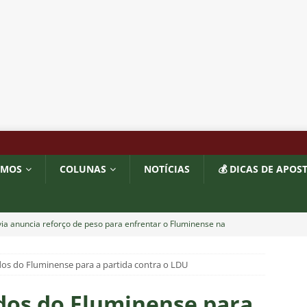
OMOS
COLUNAS
NOTÍCIAS
💰 DICAS DE APOS
ia anuncia reforço de peso para enfrentar o Fluminense na
ados do Fluminense para a partida contra o LDU
nse x Botafogo pelo Brasileirão Feminino é adiado; saiba o motivo
ados do Fluminense para