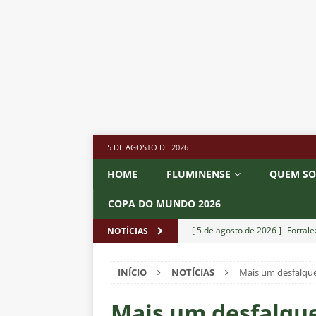
5 DE AGOSTO DE 2026
HOME
FLUMINENSE
QUEM S
COPA DO MUNDO 2026
[ 5 de agosto de 2026 ]
Fortale
NOTÍCIAS
Estatísticas
DICAS DE APOS
INÍCIO
NOTÍCIAS
Mais um desfalque
[ 5 de agosto de 2026 ]
Flumine
pela Copa do Brasil 2026
NO
Mais um desfalqu