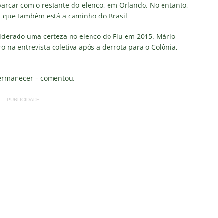
TAS
barcar com o restante do elenco, em Orlando. No entanto,
m, que também está a caminho do Brasil.
 GERAL! Maracanã vai lotar na Copa do Brasil: CET-Rio monta
iderado uma certeza no elenco do Flu em 2015. Mário
ueios para Fluminense x Vasco
NOTÍCIAS
aro na entrevista coletiva após a derrota para o Colônia,
 Caldeirão e Decisão! Fluminense encara o Vasco no Maracanã por
pa do Brasil: veja a análise completa
NOTÍCIAS
permanecer – comentou.
 Xerém, Luiz Henrique fica perto de reforçar outro rival do
PUBLICIDADE
firma paralisação do futebol brasileiro durante a Copa do Mundo
no Rio: Prefeitura decreta Estágio 2 por ventos fortes antes de
do Brasil
NOTÍCIAS
Flores detona falta de espaço para Moleques de Xerém