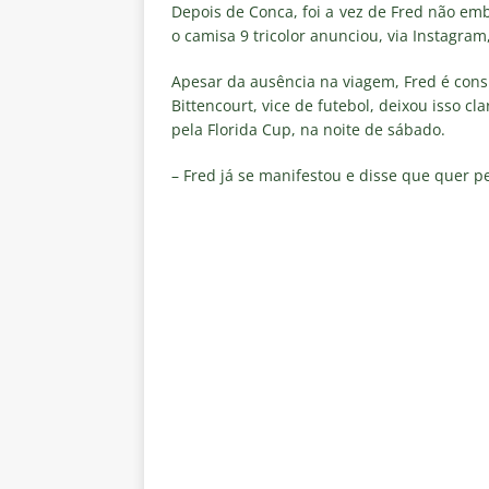
Estatísticas
DICAS DE APOS
Depois de Conca, foi a vez de Fred não em
o camisa 9 tricolor anunciou, via Instagra
[ 5 de agosto de 2026 ]
ALERTA
Apesar da ausência na viagem, Fred é cons
megaoperação e antecipa bloq
Bittencourt, vice de futebol, deixou isso cl
[ 5 de agosto de 2026 ]
Dia de
pela Florida Cup, na noite de sábado.
vaga nas quartas de final da Co
– Fred já se manifestou e disse que quer 
[ 5 de agosto de 2026 ]
Cria de
Fluminense
NOTÍCIAS
[ 5 de agosto de 2026 ]
CBF con
Feminina de 2027
NOTÍCIAS
[ 4 de agosto de 2026 ]
Alerta 
Fluminense x Vasco pela Copa 
[ 4 de agosto de 2026 ]
Roger 
NOTÍCIAS