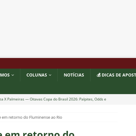
OMOS
COLUNAS
NOTÍCIAS
💰 DICAS DE APOS
za X Palmeiras — Oitavas Copa do Brasil 2026: Palpites, Odds e
TAS
 em retorno do Fluminense ao Rio
nse anuncia escalação para confronto decisivo contra o Vasco
TÍCIAS
e em retorno do