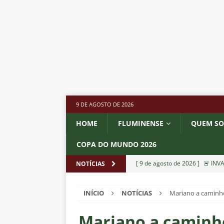
9 DE AGOSTO DE 2026
HOME
FLUMINENSE
QUEM S
COPA DO MUNDO 2026
[ 9 de agosto de 2026 ]
🚨 INV
NOTÍCIAS
Rio e torcida promete festa n
INÍCIO
NOTÍCIAS
Mariano a caminh
[ 9 de agosto de 2026 ]
💣 GRA
presidente da Portuguesa para
Mariano a caminho