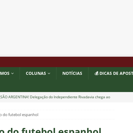
OMOS
COLUNAS
NOTÍCIAS
💰 DICAS DE APOS
ASÃO ARGENTINA! Delegação do Independiente Rivadavia chega ao
o Maracanã contra o Fluminense
NOTÍCIAS
o do futebol espanhol
VE! Zé Colméia detalha como Flamengo teria articulado com
 cometer erro e rebaixar a Lusa em 2013
NOTÍCIAS
 do futebol espanhol