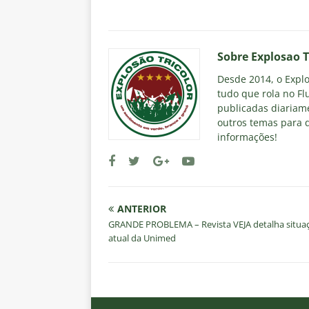
Estatísticas
DICAS DE APOS
[ 8 de agosto de 2026 ]
Com no
contra o Botafogo
NOTÍCIAS
Sobre Explosao T
[ 8 de agosto de 2026 ]
Coritib
Desde 2014, o Explos
tudo que rola no Fl
e Estatísticas
DICAS DE APO
publicadas diariame
[ 8 de agosto de 2026 ]
Remo X 
outros temas para q
informações!
Estatísticas
DICAS DE APOS
[ 8 de agosto de 2026 ]
Flumine
lista
NOTÍCIAS
ANTERIOR
GRANDE PROBLEMA – Revista VEJA detalha situa
atual da Unimed