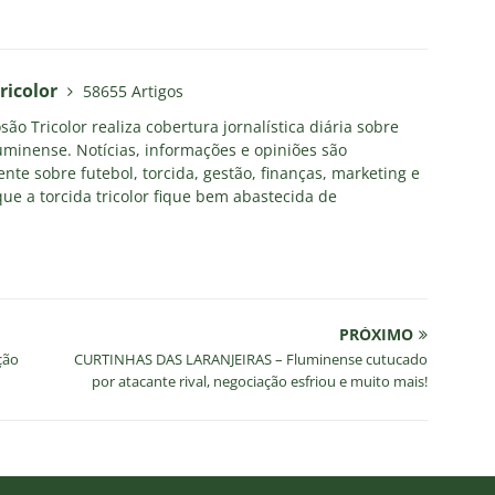
TAS
ve mudanças, Fluminense anuncia escalação para o clássico
ricolor
58655 Artigos
a X Chapecoense — 22ª rodada do Brasileirão 2026: Palpites, Odds
ão Tricolor realiza cobertura jornalística diária sobre
uminense. Notícias, informações e opiniões são
STAS
nte sobre futebol, torcida, gestão, finanças, marketing e
Atlético-MG — 22ª rodada do Brasileirão 2026: Palpites, Odds e
ue a torcida tricolor fique bem abastecida de
TAS
nse divulga relacionados para o clássico contra o Botafogo; veja a
PRÓXIMO
ção
CURTINHAS DAS LARANJEIRAS – Fluminense cutucado
por atacante rival, negociação esfriou e muito mais!