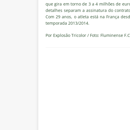
milionário que afundam o Flumi
que gira em torno de 3 a 4 milhões de euro
detalhes separam a assinatura do contrato
[ 9 de agosto de 2026 ]
Zubeld
Com 29 anos, o atleta está na França des
NOTÍCIAS
temporada 2013/2014.
[ 9 de agosto de 2026 ]
Zubeldí
Por Explosão Tricolor / Foto: Fluminense F.C
finais
NOTÍCIAS
[ 8 de agosto de 2026 ]
Ganso 
outro clube no Brasileirão 202
[ 8 de agosto de 2026 ]
VÍDEO:
Fluminense
NOTÍCIAS
[ 8 de agosto de 2026 ]
Notas d
NOTÍCIAS
[ 8 de agosto de 2026 ]
Brasil
[ 8 de agosto de 2026 ]
Botafog