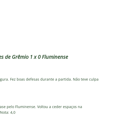
olítica no Fluminense: Frente Ampla Tricolor publica análise dura
rcidas Organizadas e cooptação pela gestão
NOTÍCIAS
irão 2026: CBF divulga arbitragem para Botafogo x Fluminense
inense, Fabinho toma decisão após saída do Al-Ittihad
s da Premier League disputam Kauã Elias: joia revelada pelo
es de Grêmio 1 x 0 Fluminense
218 milhões e Tricolor mantém porcentagem
NOTÍCIAS
o x Fluminense: onde assistir ao vivo, horário e escalações do
egura. Fez boas defesas durante a partida. Não teve culpa
NOTÍCIAS
 fase pelo Fluminense. Voltou a ceder espaços na
Nota: 4,0