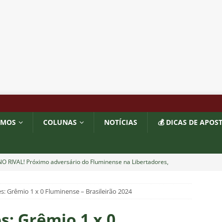
OMOS
COLUNAS
NOTÍCIAS
💰 DICAS DE APOS
O RIVAL! Próximo adversário do Fluminense na Libertadores,
 com show de Alex Arce
NOTÍCIAS
: Grêmio 1 x 0 Fluminense – Brasileirão 2024
O? Fluminense apresenta proposta por atacante do Sport
s: Grêmio 1 x 0