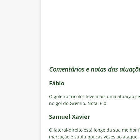
[ 7 de agosto de 2026 ]
Crise p
sobre a “decomposição” das To
[ 7 de agosto de 2026 ]
Brasile
NOTÍCIAS
[ 7 de agosto de 2026 ]
Ex-Flum
NOTÍCIAS
[ 7 de agosto de 2026 ]
Gigante
Comentários e notas das atuaçõ
Fluminense é avaliada em R$ 
Fábio
[ 7 de agosto de 2026 ]
Botafog
O goleiro tricolor teve mais uma atuação s
clássico pelo Brasileirão 2026
no gol do Grêmio. Nota: 6,0
Samuel Xavier
O lateral-direito está longe da sua melhor
marcação e subiu poucas vezes ao ataque. 