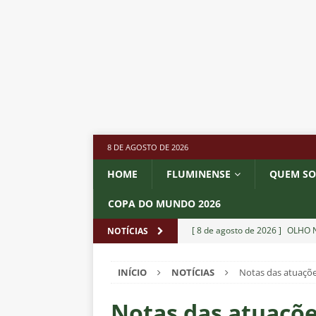
8 DE AGOSTO DE 2026
HOME
FLUMINENSE
QUEM S
COPA DO MUNDO 2026
[ 8 de agosto de 2026 ]
OLHO N
NOTÍCIAS
Independiente Rivadavia vence
INÍCIO
NOTÍCIAS
Notas das atuações
[ 7 de agosto de 2026 ]
REFORÇ
NOTÍCIAS
Notas das atuaçõe