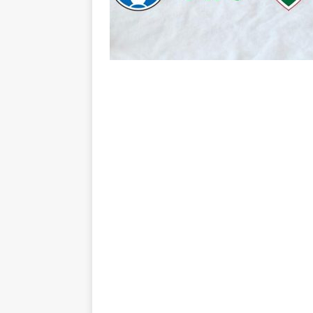
NOTÍCIAS
[ 7 de agosto de 2026 ]
⚠️ EDIT
dispara Vinicius Toledo
COL
[ 7 de agosto de 2026 ]
Flumine
[ 7 de agosto de 2026 ]
Mercad
negociações com o Flamengo
[ 7 de agosto de 2026 ]
ALERTA
Fluminense revelam toxicidade 
COLUNAS
[ 7 de agosto de 2026 ]
Botafog
clássico decisivo pelo Brasilei
[ 7 de agosto de 2026 ]
Flumine
real
NOTÍCIAS