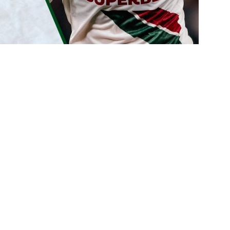
ORIAL: Fracasso do Fluminense é “projeto” para empurrar a SAF,
UNAS
nse faz anúncio sobre o futuro do volante Ruan Sales
NOTÍCIAS
o da bola: Estafe de Luiz Henrique informa encerramento de
NOTÍCIAS
 DEMOCRÁTICO: Especulações sobre “candidato tampão” no
política e acendem sinal vermelho para fraude eleitoral
o x Fluminense: onde assistir ao vivo, horário e escalações do
rão Feminino
NOTÍCIAS
nse fecha sede social às pressas nesta sexta-feira; saiba o motivo