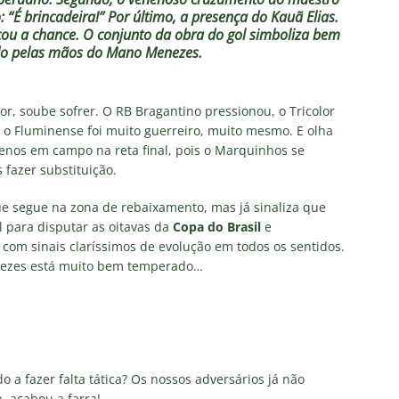
“É brincadeira!” Por último, a presença do Kauã Elias.
çou a chance. O conjunto da obra do gol simboliza bem
ndo pelas mãos do Mano Menezes.
or, soube sofrer. O RB Bragantino pressionou, o Tricolor
as o Fluminense foi muito guerreiro, muito mesmo. E olha
enos em campo na reta final, pois o Marquinhos se
fazer substituição.
e segue na zona de rebaixamento, mas já sinaliza que
 para disputar as oitavas da
Copa do Brasil
e
s com sinais claríssimos de evolução em todos os sentidos.
enezes está muito bem temperado…
 a fazer falta tática? Os nossos adversários já não
, acabou a farra!