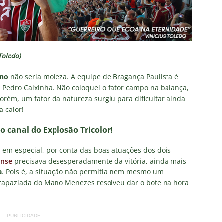
nse X Vasco — Oitavas Copa do Brasil 2026: Palpites, Odds e
TAS
lista! Fluminense divulga relacionados para decisão contra o Vasco
S
Toledo)
X Mirassol — Oitavas Copa do Brasil 2026: Palpites, Odds e
ino
não seria moleza. A equipe de Bragança Paulista é
TAS
 Pedro Caixinha. Não coloquei o fator campo na balança,
orém, um fator da natureza surgiu para dificultar ainda
 de Vinicius Toledo: A obrigação do Fluminense em vencer o Vasco
a calor!
 alerta no meio-campo tricolor
COLUNAS
no canal do Explosão Tricolor!
eia! Veja a nova parcial de ingressos vendidos para Fluminense x
, em especial, por conta das boas atuações dos dois
ense
precisava desesperadamente da vitória, ainda mais
a
. Pois é, a situação não permitia nem mesmo um
a rapaziada do Mano Menezes resolveu dar o bote na hora
PUBLICIDADE