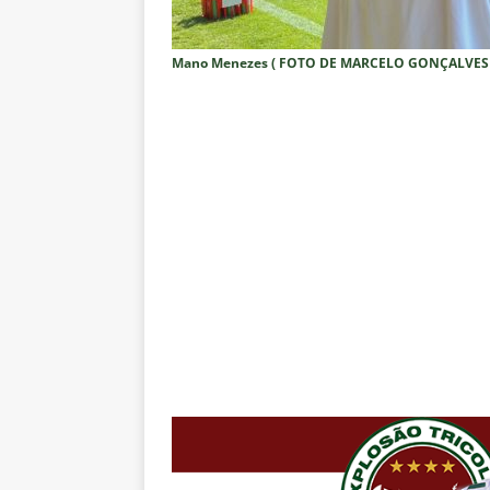
“grande Libertadores”
NOTÍC
[ 6 de agosto de 2026 ]
Zubeld
Mano Menezes ( FOTO DE MARCELO GONÇALVES 
e Savarino
NOTÍCIAS
[ 6 de agosto de 2026 ]
Zubeldí
NOTÍCIAS
[ 6 de agosto de 2026 ]
Notas d
NOTÍCIAS
[ 5 de agosto de 2026 ]
Mais u
do Brasil 2026
NOTÍCIAS
[ 5 de agosto de 2026 ]
Fortale
Estatísticas
DICAS DE APOS
[ 5 de agosto de 2026 ]
Flumine
pela Copa do Brasil 2026
NO