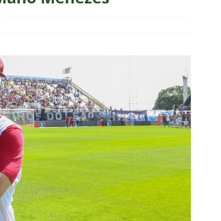
ians X Internacional — Oitavas Copa do Brasil 2026: Palpites, Odds
STAS
inato da alma do torcedor”: Vinicius Toledo detona eliminação do
 “olho da rua” para diretoria e Zubeldía
COLUNAS
 X Athletico-PR — Oitavas Copa do Brasil 2026: Palpites, Odds e
TAS
liminação, torcedores do Fluminense detonam diretoria e pedem
IAS
nnedy vira grande preocupação no Fluminense; saiba a situação do
ía responde se diretoria do Fluminense garantiu permanência no
nse: Zubeldía pede voto de confiança da torcida e promete