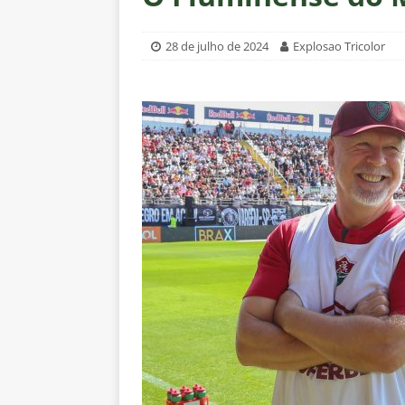
[ 6 de agosto de 2026 ]
Corinth
e Estatísticas
DICAS DE APO
28 de julho de 2024
Explosao Tricolor
[ 6 de agosto de 2026 ]
“Assass
Fluminense para o Vasco e cobra
[ 6 de agosto de 2026 ]
Vitória
Estatísticas
DICAS DE APOS
[ 6 de agosto de 2026 ]
Após e
demissão de Zubeldía
NOTÍC
[ 6 de agosto de 2026 ]
John Ke
atacante
NOTÍCIAS
[ 6 de agosto de 2026 ]
Zubeld
clube
NOTÍCIAS
[ 6 de agosto de 2026 ]
Flumine