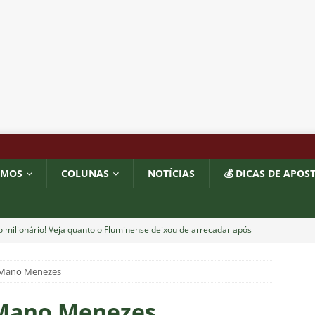
OMOS
COLUNAS
NOTÍCIAS
💰 DICAS DE APOS
o milionário! Veja quanto o Fluminense deixou de arrecadar após
2026
NOTÍCIAS
 Mano Menezes
 Melo detona postura do Fluminense em derrota para o Vasco
 Mano Menezes