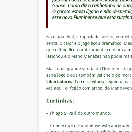
Ganso. Como diz o canhotinha de ouro: 
O garoto estava ligado e não desperdi
esse novo Fluminense que está surgi
Na etapa final, a rapaziada sofreu, ou melh
sentiu o calor e o jogo ficou dramático. M
que o time ficou praticamente com um a m
lesionou e o Mano Menezes não podia mais 
Mais uma grande vitória do Fluminense, qu
sairá logo e que também vai cheio de moral
Libertadores
. Terceira vitória seguida, ma
Até aqui, o “feijão com arroz” do Mano M
Curtinhas:
– Thiago Silva é de outro mundo.
– E não é que o Fluminense está aprendendo
contra-atacam com tanta facilidade, ou seja