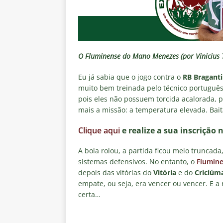
[ 5 de agosto de 2026 ]
Flumine
Estatísticas
DICAS DE APOS
[ 5 de agosto de 2026 ]
Saiu a 
pela Copa do Brasil
NOTÍCIA
O Fluminense do Mano Menezes (por Vinicius 
[ 5 de agosto de 2026 ]
Grêmio 
Eu já sabia que o jogo contra o
RB Bragant
Estatísticas
DICAS DE APOS
muito bem treinada pelo técnico português
pois eles não possuem torcida acalorada, p
[ 5 de agosto de 2026 ]
Análise
mais a missão: a temperatura elevada. Bait
no tempo normal e os pontos de
Clique aqui
e realize a sua inscrição 
[ 5 de agosto de 2026 ]
Casa ch
A bola rolou, a partida ficou meio truncada
Vasco
NOTÍCIAS
sistemas defensivos. No entanto, o
Flumin
depois das vitórias do
Vitória
e do
Criciúm
empate, ou seja, era vencer ou vencer. E 
certa…