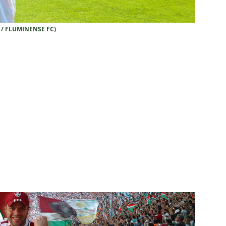
IAS
ía surpreende ao analisar queda de desempenho de Lucho Acosta
/ FLUMINENSE FC)
a aponta principal responsável pela eliminação do Fluminense
as atuações: Fluminense 1 x 3 Vasco – Copa do Brasil 2026
m vexame! Fluminense perde para o Vasco e se despede da Copa
za X Palmeiras — Oitavas Copa do Brasil 2026: Palpites, Odds e
TAS
nse anuncia escalação para confronto decisivo contra o Vasco
TÍCIAS