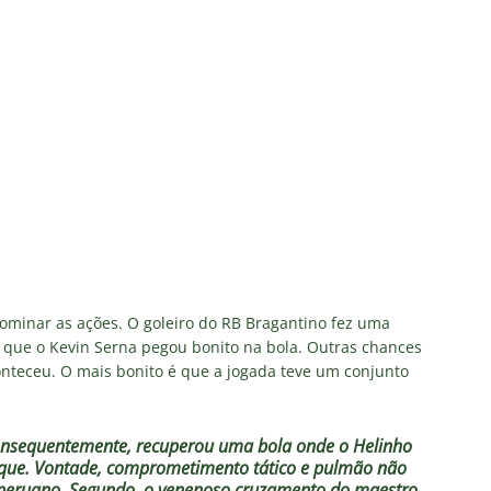
dominar as ações. O goleiro do RB Bragantino fez uma
 que o Kevin Serna pegou bonito na bola. Outras chances
onteceu. O mais bonito é que a jogada teve um conjunto
consequentemente, recuperou uma bola onde o Helinho
taque. Vontade, comprometimento tático e pulmão não
 peruano. Segundo, o venenoso cruzamento do maestro