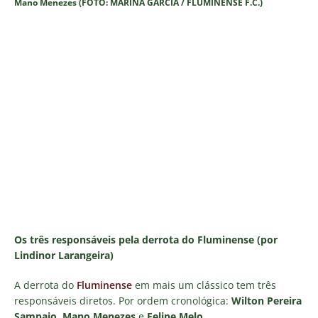
Mano Menezes (FOTO: MARINA GARCIA / FLUMINENSE F.C.)
Os três responsáveis pela derrota do Fluminense (por
Lindinor Larangeira)
A derrota do
Fluminense
em mais um clássico tem três
responsáveis diretos. Por ordem cronológica:
Wilton Pereira
Sampaio
,
Mano Menezes
e
Felipe Melo
.