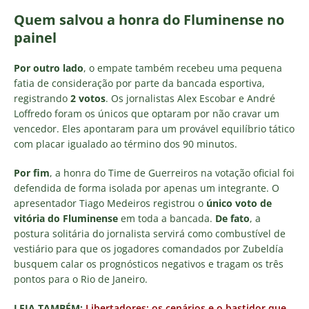
Quem salvou a honra do Fluminense no
painel
Por outro lado
, o empate também recebeu uma pequena
fatia de consideração por parte da bancada esportiva,
registrando
2 votos
. Os jornalistas Alex Escobar e André
Loffredo foram os únicos que optaram por não cravar um
vencedor. Eles apontaram para um provável equilíbrio tático
com placar igualado ao término dos 90 minutos.
Por fim
, a honra do Time de Guerreiros na votação oficial foi
defendida de forma isolada por apenas um integrante. O
apresentador Tiago Medeiros registrou o
único voto de
vitória do Fluminense
em toda a bancada.
De fato
, a
postura solitária do jornalista servirá como combustível de
vestiário para que os jogadores comandados por Zubeldía
busquem calar os prognósticos negativos e tragam os três
pontos para o Rio de Janeiro.
LEIA TAMBÉM:
Libertadores: os cenários e o bastidor que