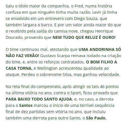
Saiu o ídolo maior da companhia, o Fred, numa história
confusa em que ninguém tinha muita razão. Levir já tinha
se envolvido em um entrevero com Diego Souza, que
também largara o barco. E por um valor ainda maior do que
o recebido pela saída do camisa nove, chegou Henrique
Dourado, provando que
NEM TUDO QUE RELUZ É OURO!
O time continuou mal, atestando que
UMA ANDORINHA SÓ
NÃO FAZ VERÃO!
Gustavo Scarpa reinava isolado na criação
do time, e, entre os reforços contratados,
O BOM FILHO A
CASA TORNA,
e Wellington acrescentou qualidade ao
ataque. Perdeu o sobrenome Silva, mas ganhou velocidade.
Na reta final do campeonato, após atingir os tais 46 pontos
na última vitória no ano, contra o Sport, ficou provado que
PARA BAIXO TODO SANTO AJUDA
, e, no caso, a derrota
para o
Santos
marcou o início de uma terrível sequência
final de dez partidas sem vitória no ano, que incluiu
também uma derrota para outro Santo, o
São Paulo.