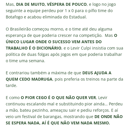
Mas,
DIA DE MUITO, VÉSPERA DE POUCO
, e logo no jogo
seguinte a equipe perdeu por 1 x 0 para o pífio time do
Botafogo e acabou eliminada do Estadual.
O Brasileirão começou morno, e o time até deu alguma
esperança de que poderia crescer na competição. Mas
O
ÚNICO LUGAR ONDE O SUCESSO VEM ANTES DO
TRABALHO É O DICIONÁRIO
, e o Levir Culpi insistia com sua
política de duas folgas após jogos em que poderia trabalhar
o time uma semana.
E contrariou também a máxima de que
DEUS AJUDA A
QUEM CEDO MADRUGA
, pois preferia os treinos na parte da
tarde.
E como
O PIOR CEGO É O QUE NÃO QUER VER
, Levir
continuou escalando mal e substituindo pior ainda… Perdeu
a mão, bateu pezinho, ameaçou sair e pediu reforços. E aí
veio um festival de barangas, mostrando que
DE ONDE NÃO
SE ESPERA NADA, AÍ É QUE NÃO VEM NADA MESMO.