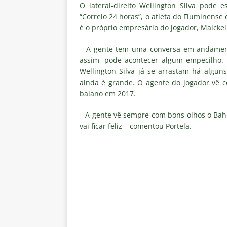
vaga nas quartas de final da Co
O lateral-direito Wellington Silva pode
“Correio 24 horas”, o atleta do Fluminens
[ 5 de agosto de 2026 ]
Cria de
é o próprio empresário do jogador, Maickel 
Fluminense
NOTÍCIAS
– A gente tem uma conversa em andamen
[ 5 de agosto de 2026 ]
CBF con
assim, pode acontecer algum empecilho. 
Wellington Silva já se arrastam há algun
Feminina de 2027
NOTÍCIAS
ainda é grande. O agente do jogador vê c
[ 4 de agosto de 2026 ]
Alerta 
baiano em 2017.
Fluminense x Vasco pela Copa 
– A gente vê sempre com bons olhos o Bahia
[ 4 de agosto de 2026 ]
Roger 
vai ficar feliz – comentou Portela.
NOTÍCIAS
[ 4 de agosto de 2026 ]
Remo X 
Estatísticas
DICAS DE APOS
[ 4 de agosto de 2026 ]
Jornali
clássico contra o Vasco
NOTÍ