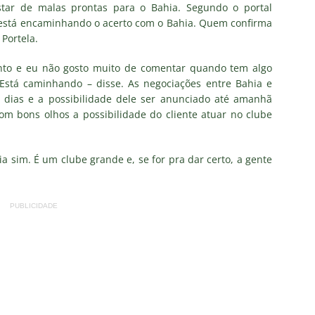
pa do Brasil: veja a análise completa
NOTÍCIAS
 estar de malas prontas para o Bahia. Segundo o portal
e está encaminhando o acerto com o Bahia. Quem confirma
 Xerém, Luiz Henrique fica perto de reforçar outro rival do
Portela.
to e eu não gosto muito de comentar quando tem algo
firma paralisação do futebol brasileiro durante a Copa do Mundo
Está caminhando – disse. As negociações entre Bahia e
s dias e a possibilidade dele ser anunciado até amanhã
om bons olhos a possibilidade do cliente atuar no clube
no Rio: Prefeitura decreta Estágio 2 por ventos fortes antes de
do Brasil
NOTÍCIAS
 sim. É um clube grande e, se for pra dar certo, a gente
Flores detona falta de espaço para Moleques de Xerém
PUBLICIDADE
Santos — Oitavas Copa do Brasil 2026: Palpites, Odds e
TAS
sta aponta tendência sobre a escalação do Fluminense para o
CIAS