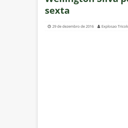
[ 5 de agosto de 2026 ]
Grêmio 
sexta
Estatísticas
DICAS DE APOS
[ 5 de agosto de 2026 ]
Análise
29 de dezembro de 2016
Explosao Tricol
no tempo normal e os pontos de
[ 5 de agosto de 2026 ]
Casa ch
Vasco
NOTÍCIAS
[ 5 de agosto de 2026 ]
Flumin
NOTÍCIAS
[ 5 de agosto de 2026 ]
Cruzeir
Estatísticas
DICAS DE APOS
[ 5 de agosto de 2026 ]
ALERTA
megaoperação e antecipa bloq
[ 5 de agosto de 2026 ]
Dia de