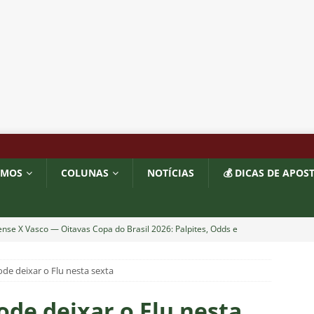
OMOS
COLUNAS
NOTÍCIAS
💰 DICAS DE APOS
nse X Vasco — Oitavas Copa do Brasil 2026: Palpites, Odds e
TAS
ode deixar o Flu nesta sexta
lista! Fluminense divulga relacionados para decisão contra o Vasco
S
ode deixar o Flu nesta