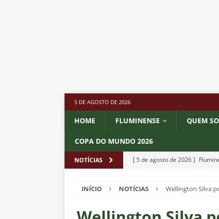
5 DE AGOSTO DE 2026
HOME
FLUMINENSE
QUEM S
COPA DO MUNDO 2026
[ 5 de agosto de 2026 ]
Flumine
NOTÍCIAS
Estatísticas
DICAS DE APOS
INÍCIO
NOTÍCIAS
Wellington Silva p
[ 5 de agosto de 2026 ]
Saiu a 
pela Copa do Brasil
NOTÍCIA
Wellington Silva p