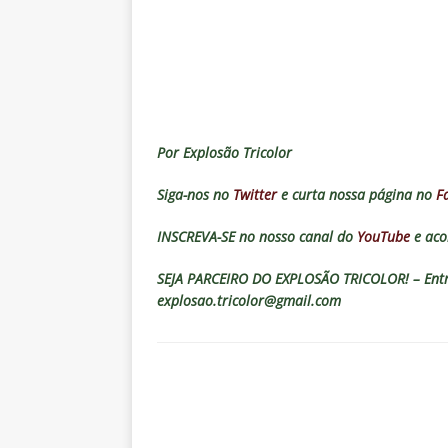
[ 4 de agosto de 2026 ]
Matthe
NOTÍCIAS
[ 4 de agosto de 2026 ]
Hércule
[ 4 de agosto de 2026 ]
Prováv
NOTÍCIAS
Por Explosão Tricolor
[ 4 de agosto de 2026 ]
Flumine
Siga-nos no
Twitter
e curta nossa página no
F
o Vasco
NOTÍCIAS
INSCREVA-SE no nosso canal do
YouTube
e aco
[ 4 de agosto de 2026 ]
Opiniã
SEJA PARCEIRO DO EXPLOSÃO TRICOLOR! – Entre
explosao.tricolor@gmail.com