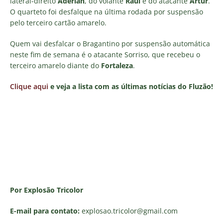
lateral-direito
Aderlan
, do volante
Raul
e do atacante
Artur
.
O quarteto foi desfalque na última rodada por suspensão
pelo terceiro cartão amarelo.
Quem vai desfalcar o Bragantino por suspensão automática
neste fim de semana é o atacante Sorriso, que recebeu o
terceiro amarelo diante do
Fortaleza
.
Clique aqui
e veja a lista com as últimas notícias do Fluzão!
Por Explosão Tricolor
E-mail para contato:
explosao.tricolor
@gmail.com