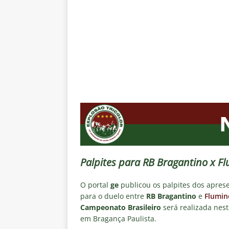
negociações com o Flamengo
[ 7 de agosto de 2026 ]
ALERTA
Fluminense revelam toxicidade 
COLUNAS
[ 7 de agosto de 2026 ]
Botafog
clássico decisivo pelo Brasilei
[ 7 de agosto de 2026 ]
Flumine
real
NOTÍCIAS
[ 7 de agosto de 2026 ]
Crise p
sobre a “decomposição” das To
Palpites para RB Bragantino x F
O portal
ge
publicou os palpites dos apres
para o duelo entre
RB Bragantino
e
Flumin
Campeonato Brasileiro
será realizada nest
em Bragança Paulista.