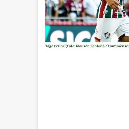
Rivadavia
NOTÍCIAS
[ 7 de agosto de 2026 ]
Urgent
NOTÍCIAS
[ 7 de agosto de 2026 ]
Rivadav
Libertadores
NOTÍCIAS
Yago Felipe (Foto: Mailson Santana / Fluminense 
[ 7 de agosto de 2026 ]
Flumine
NOTÍCIAS
[ 7 de agosto de 2026 ]
Flumin
NOTÍCIAS
[ 7 de agosto de 2026 ]
⚠️ EDIT
dispara Vinicius Toledo
COL
[ 7 de agosto de 2026 ]
Flumine
[ 7 de agosto de 2026 ]
Mercad