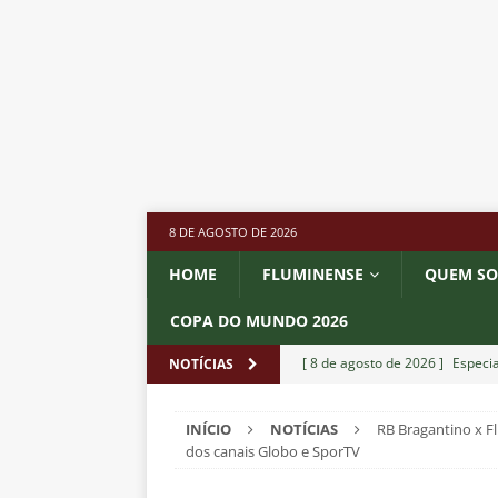
8 DE AGOSTO DE 2026
HOME
FLUMINENSE
QUEM S
COPA DO MUNDO 2026
[ 8 de agosto de 2026 ]
Especia
NOTÍCIAS
Fluminense
NOTÍCIAS
INÍCIO
NOTÍCIAS
RB Bragantino x F
[ 8 de agosto de 2026 ]
Botafog
dos canais Globo e SporTV
no Nilton Santos
NOTÍCIAS