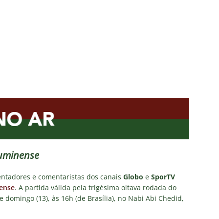
NOTÍCIAS
 DEMOCRÁTICO: Especulações sobre “candidato tampão” no
política e acendem sinal vermelho para fraude eleitoral
o x Fluminense: onde assistir ao vivo, horário e escalações do
rão Feminino
NOTÍCIAS
nse fecha sede social às pressas nesta sexta-feira; saiba o motivo
olítica no Fluminense: Frente Ampla Tricolor publica análise dura
rcidas Organizadas e cooptação pela gestão
NOTÍCIAS
luminense
entadores e comentaristas dos canais
Globo
e
SporTV
ense
. A partida válida pela trigésima oitava rodada do
e domingo (13), às 16h (de Brasília), no Nabi Abi Chedid,