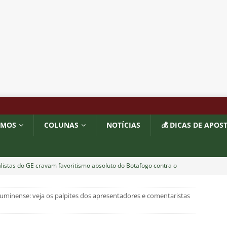
OMOS
COLUNAS
NOTÍCIAS
💰 DICAS DE APOS
listas do GE cravam favoritismo absoluto do Botafogo contra o
luminense: veja os palpites dos apresentadores e comentaristas
o x Fluminense: Previsão do tempo indica noite quente e abafada