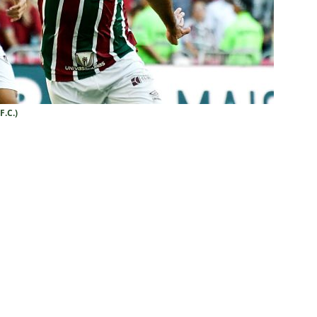
e: Fluminense revela resultados dos exames de John Kennedy
ia anuncia reforço de peso para enfrentar o Fluminense na
F.C.)
nse x Botafogo pelo Brasileirão Feminino é adiado; saiba o motivo
ense deve ter pelo menos cinco desfalques contra o Botafogo
ORIAL: Fracasso do Fluminense é “projeto” para empurrar a SAF,
UNAS
nse faz anúncio sobre o futuro do volante Ruan Sales
NOTÍCIAS
o da bola: Estafe de Luiz Henrique informa encerramento de