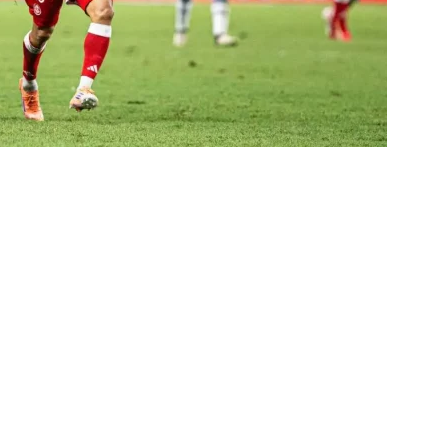
nse divulga relacionados para o clássico contra o Botafogo; veja a
X São Paulo — 22ª rodada do Brasileirão 2026: Palpites, Odds e
TAS
sta revela que Fluminense deve ter escalação bastante modificada
NOTÍCIAS
dores: Fluminense define mudanças na lista de inscritos para as
listas do GE cravam favoritismo absoluto do Botafogo contra o
o x Fluminense: Previsão do tempo indica noite quente e abafada
sistir aos jogos da 22ª rodada do Brasileirão 2026: confira a tabela