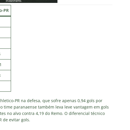
co-PR
1
4
1
8
1
etico-PR na defesa, que sofre apenas 0,94 gols por
, o time paranaense também leva leve vantagem em gols
tes no alvo contra 4,19 do Remo. O diferencial técnico
 de evitar gols.