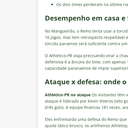
Os dois times perderam na última ro
Desempenho em casa e 
No Mangueirão, o Remo tenta usar a torcida
16 jogos, mas tem retrospecto respeitável 
torcida paraense será suficiente contra um
O Athletico-PR viaja precisando virar a cha
defensiva é a âncora do time, com apenas 1
capacidade paranaense de impor superiorid
Ataque x defesa: onde o 
Athletico-PR no ataque
Os visitantes têm 
ataque é liderado por Kevin Viveros (oito g
(três gols). A equipe finalizou 181 vezes, a
Eles enfrentarão uma defesa do Remo que s
ajuste tático brusco, os artilheiros Athlet