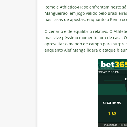
de transmissão
NOTÍCIAS
Remo e Athletico-PR se enfrentam neste sáb
[ 8 de agosto de 2026 ]
Botafog
Mangueirão, em jogo válido pelo Brasileirã
nas casas de apostas, enquanto o Remo ocu
Vinicius Toledo para o Clássico
[ 8 de agosto de 2026 ]
OLHO N
O cenário é de equilíbrio relativo. O Athle
mas vive péssimo momento fora de casa. O 
Independiente Rivadavia vence
aproveitar o mando de campo para surpreen
[ 7 de agosto de 2026 ]
REFORÇ
enquanto Alef Manga lidera o ataque bleu
NOTÍCIAS
[ 7 de agosto de 2026 ]
⚠️ EDI
Fluminense, por Vinicius Toled