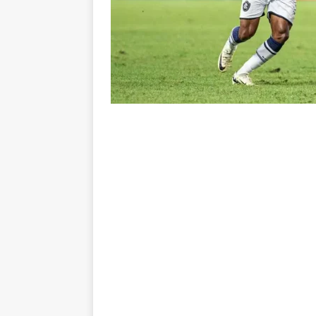
[ 8 de agosto de 2026 ]
Flumine
lista
NOTÍCIAS
[ 8 de agosto de 2026 ]
Grêmio 
Estatísticas
DICAS DE APOS
[ 8 de agosto de 2026 ]
Jornali
contra o Botafogo; veja o time
[ 8 de agosto de 2026 ]
Liberta
oitavas de final
NOTÍCIAS
[ 8 de agosto de 2026 ]
Especia
Fluminense
NOTÍCIAS
[ 8 de agosto de 2026 ]
Botafog
no Nilton Santos
NOTÍCIAS
[ 8 de agosto de 2026 ]
Onde as