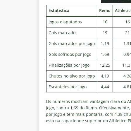
Estatística
Remo
Athleti
Jogos disputados
16
16
Gols marcados
19
21
Gols marcados por jogo
1,19
1,3
Gols sofridos por jogo
1,69
0,9
Finalizações por jogo
12,25
11,3
Chutes no alvo por jogo
4,19
4,3
Escanteios por jogo
4,44
4,8
Os números mostram vantagem clara do Athl
jogo, contra 1,69 do Remo. Ofensivamente
por jogo e tem mais pontaria, com 4,38 chu
está na capacidade superior do Athletico-PR