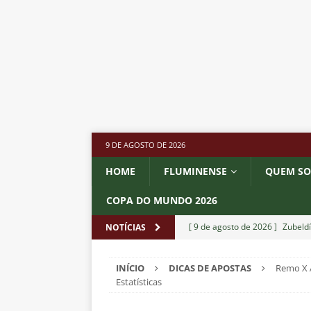
9 DE AGOSTO DE 2026
HOME
FLUMINENSE
QUEM S
COPA DO MUNDO 2026
[ 9 de agosto de 2026 ]
Zubeld
NOTÍCIAS
NOTÍCIAS
INÍCIO
DICAS DE APOSTAS
Remo X A
[ 8 de agosto de 2026 ]
Ganso 
Estatísticas
outro clube no Brasileirão 202