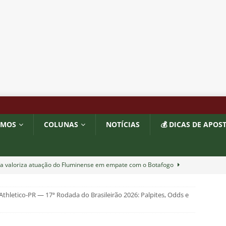
OMOS
COLUNAS
NOTÍCIAS
💰 DICAS DE APOS
ía valoriza atuação do Fluminense em empate com o Botafogo
thletico-PR — 17ª Rodada do Brasileirão 2026: Palpites, Odds e
completa 13 jogos pelo Fluminense e não pode mais defender
6
NOTÍCIAS