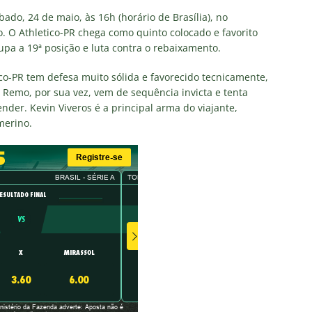
ado, 24 de maio, às 16h (horário de Brasília), no
o x Fluminense: onde assistir, horário, escalações e o palpite do
o. O Athletico-PR chega como quinto colocado e favorito
pa a 19ª posição e luta contra o rebaixamento.
 Vovô
NOTÍCIAS
O RIVAL! Próximo adversário do Fluminense na Libertadores,
tico-PR tem defesa muito sólida e favorecido tecnicamente,
Remo, por sua vez, vem de sequência invicta e tenta
 com show de Alex Arce
NOTÍCIAS
der. Kevin Viveros é a principal arma do viajante,
O? Fluminense apresenta proposta por atacante do Sport
merino.
TORIAL: John Kennedy fora da temporada é um duro golpe para o
o
COLUNAS