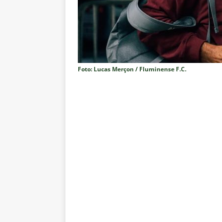
do Brasil 2026
NOTÍCIAS
[ 5 de agosto de 2026 ]
Fortale
Estatísticas
DICAS DE APOS
[ 5 de agosto de 2026 ]
Flumine
Foto: Lucas Merçon / Fluminense F.C.
pela Copa do Brasil 2026
NO
[ 5 de agosto de 2026 ]
Flumine
Estatísticas
DICAS DE APOS
[ 5 de agosto de 2026 ]
Saiu a 
pela Copa do Brasil
NOTÍCIA
[ 5 de agosto de 2026 ]
Grêmio 
Estatísticas
DICAS DE APOS
[ 5 de agosto de 2026 ]
Análise
no tempo normal e os pontos de