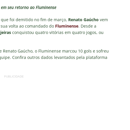
eia! Veja a nova parcial de ingressos vendidos para Fluminense x
em seu retorno ao Fluminense
, que foi demitido no fim de março,
Renato Gaúcho
vem
ense anuncia novidade no Maracanã para o clássico contra o Vasco
sua volta ao comandado do
Fluminense
. Desde a
jeiras
conquistou quatro vitórias em quatro jogos, ou
o X Chapecoense — Oitavas Copa do Brasil 2026: Palpites, Odds e
TAS
e Renato Gaúcho, o Fluminense marcou 10 gols e sofreu
quipe. Confira outros dados levantados pela plataforma
 GERAL! Maracanã vai lotar na Copa do Brasil: CET-Rio monta
ueios para Fluminense x Vasco
NOTÍCIAS
PUBLICIDADE
 Caldeirão e Decisão! Fluminense encara o Vasco no Maracanã por
pa do Brasil: veja a análise completa
NOTÍCIAS