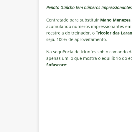
[ 5 de agosto de 2026 ]
Casa ch
Renato Gaúcho tem números impressionantes 
Vasco
NOTÍCIAS
Contratado para substituir
Mano Menezes
[ 5 de agosto de 2026 ]
Flumin
acumulando números impressionantes em 
NOTÍCIAS
reestreia do treinador, o
Tricolor das Laran
seja, 100% de aproveitamento.
[ 5 de agosto de 2026 ]
Cruzeir
Estatísticas
DICAS DE APOS
Na sequência de triunfos sob o comando d
apenas um, o que mostra o equilíbrio do e
[ 5 de agosto de 2026 ]
ALERTA
Sofascore
:
megaoperação e antecipa bloq
[ 5 de agosto de 2026 ]
Dia de
vaga nas quartas de final da Co