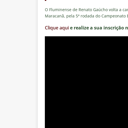
O Fluminense de Renato Gaúcho volta a cam
Maracanã, pela 5ª rodada do Campeonato B
Clique aqui
e realize a sua inscrição 