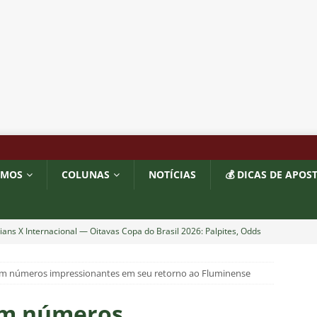
OMOS
COLUNAS
NOTÍCIAS
💰 DICAS DE APOS
ians X Internacional — Oitavas Copa do Brasil 2026: Palpites, Odds
STAS
m números impressionantes em seu retorno ao Fluminense
inato da alma do torcedor”: Vinicius Toledo detona eliminação do
 “olho da rua” para diretoria e Zubeldía
COLUNAS
em números