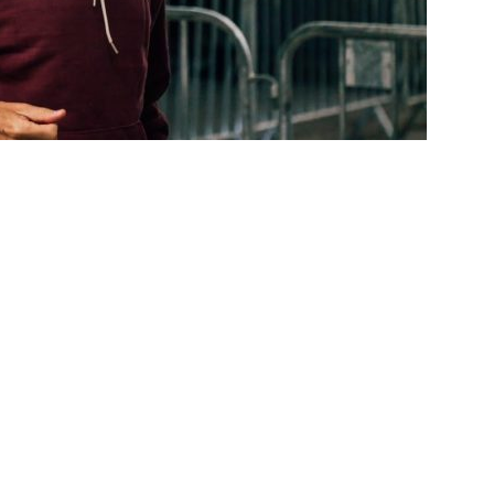
za X Palmeiras — Oitavas Copa do Brasil 2026: Palpites, Odds e
TAS
nse anuncia escalação para confronto decisivo contra o Vasco
TÍCIAS
nse X Vasco — Oitavas Copa do Brasil 2026: Palpites, Odds e
TAS
lista! Fluminense divulga relacionados para decisão contra o Vasco
S
X Mirassol — Oitavas Copa do Brasil 2026: Palpites, Odds e
TAS
 de Vinicius Toledo: A obrigação do Fluminense em vencer o Vasco
 alerta no meio-campo tricolor
COLUNAS