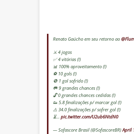
Renato Gaúcho em seu retorno ao
@Flum
⚔️ 4 jogos
✅ 4 vitórias (!)
📊 100% aproveitamento (!)
⚽️ 10 gols (!)
🚫 1 gol sofrido (!)
🥅 9 grandes chances (!)
🔓 0 grandes chances cedidas (!)
👟 5.8 finalizações p/ marcar gol (!)
⚠️ 34.0 finalizações p/ sofrer gol (!)
⏳…
pic.twitter.com/U2ub6NtdN0
— Sofascore Brasil (@SofascoreBR)
April 