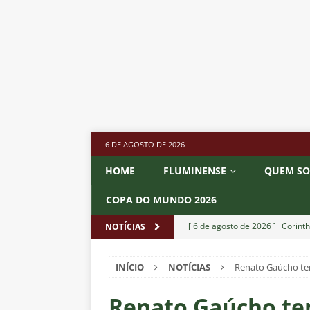
6 DE AGOSTO DE 2026
HOME
FLUMINENSE
QUEM S
COPA DO MUNDO 2026
[ 6 de agosto de 2026 ]
Corinth
NOTÍCIAS
e Estatísticas
DICAS DE APO
INÍCIO
NOTÍCIAS
Renato Gaúcho te
[ 6 de agosto de 2026 ]
“Assass
Fluminense para o Vasco e cobra
Renato Gaúcho t