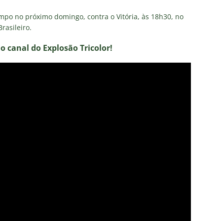
po no próximo domingo, contra o Vitória, às 18h30, no
rasileiro.
no canal do E
xplosão Tricolor!