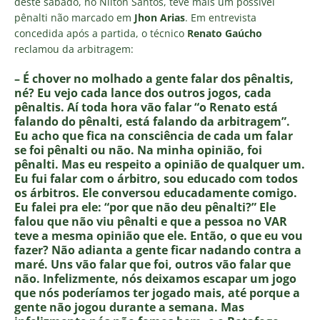
deste sábado, no Nilton Santos, teve mais um possível
pênalti não marcado em
Jhon Arias
. Em entrevista
concedida após a partida, o técnico
Renato Gaúcho
reclamou da arbitragem:
– É chover no molhado a gente falar dos pênaltis,
né? Eu vejo cada lance dos outros jogos, cada
pênaltis. Aí toda hora vão falar “o Renato está
falando do pênalti, está falando da arbitragem”.
Eu acho que fica na consciência de cada um falar
se foi pênalti ou não. Na minha opinião, foi
pênalti. Mas eu respeito a opinião de qualquer um.
Eu fui falar com o árbitro, sou educado com todos
os árbitros. Ele conversou educadamente comigo.
Eu falei pra ele: “por que não deu pênalti?” Ele
falou que não viu pênalti e que a pessoa no VAR
teve a mesma opinião que ele. Então, o que eu vou
fazer? Não adianta a gente ficar nadando contra a
maré. Uns vão falar que foi, outros vão falar que
não. Infelizmente, nós deixamos escapar um jogo
que nós poderíamos ter jogado mais, até porque a
gente não jogou durante a semana. Mas