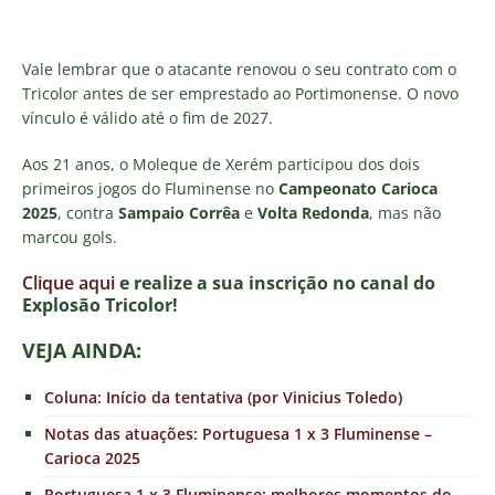
Vale lembrar que o atacante renovou o seu contrato com o
Tricolor antes de ser emprestado ao Portimonense. O novo
vínculo é válido até o fim de 2027.
Aos 21 anos, o Moleque de Xerém participou dos dois
primeiros jogos do Fluminense no
Campeonato Carioca
2025
, contra
Sampaio Corrêa
e
Volta Redonda
, mas não
marcou gols.
Clique aqui
e realize a sua inscrição no canal do
E
xplosão Tricolor!
VEJA AINDA:
Coluna: Início da tentativa (por Vinicius Toledo)
Notas das atuações: Portuguesa 1 x 3 Fluminense –
Carioca 2025
Portuguesa 1 x 3 Fluminense: melhores momentos do