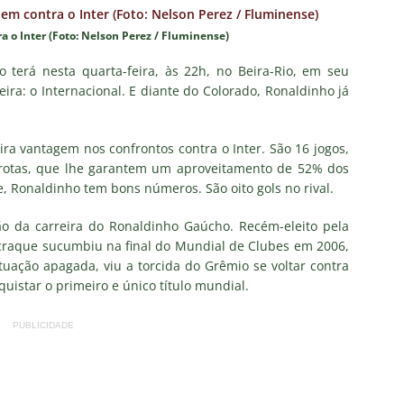
TAS
 o Inter (Foto: Nelson Perez / Fluminense)
liminação, torcedores do Fluminense detonam diretoria e pedem
IAS
 terá nesta quarta-feira, às 22h, no Beira-Rio, em seu
eira: o Internacional. E diante do Colorado, Ronaldinho já
nnedy vira grande preocupação no Fluminense; saiba a situação do
ira vantagem nos confrontos contra o Inter. São 16 jogos,
ía responde se diretoria do Fluminense garantiu permanência no
errotas, que lhe garantem um aproveitamento de 52% dos
, Ronaldinho tem bons números. São oito gols no rival.
nse: Zubeldía pede voto de confiança da torcida e promete
ão da carreira do Ronaldinho Gaúcho. Recém-eleito pela
craque sucumbiu na final do Mundial de Clubes em 2006,
IAS
ação apagada, viu a torcida do Grêmio se voltar contra
ía surpreende ao analisar queda de desempenho de Lucho Acosta
quistar o primeiro e único título mundial.
PUBLICIDADE
a aponta principal responsável pela eliminação do Fluminense