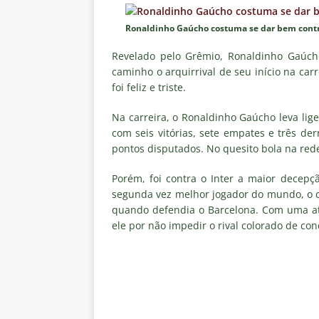
Estatísticas
DICAS DE APOS
Ronaldinho Gaúcho costuma se dar bem contra
[ 6 de agosto de 2026 ]
Após e
demissão de Zubeldía
NOTÍC
Revelado pelo Grêmio, Ronaldinho Gaúcho
caminho o arquirrival de seu início na carr
[ 6 de agosto de 2026 ]
John Ke
foi feliz e triste.
atacante
NOTÍCIAS
Na carreira, o Ronaldinho Gaúcho leva lige
[ 6 de agosto de 2026 ]
Zubeld
com seis vitórias, sete empates e três d
pontos disputados. No quesito bola na rede
clube
NOTÍCIAS
[ 6 de agosto de 2026 ]
Flumine
Porém, foi contra o Inter a maior decepç
segunda vez melhor jogador do mundo, o 
“grande Libertadores”
NOTÍC
quando defendia o Barcelona. Com uma atu
[ 6 de agosto de 2026 ]
Zubeld
ele por não impedir o rival colorado de con
e Savarino
NOTÍCIAS
[ 6 de agosto de 2026 ]
Zubeldí
NOTÍCIAS