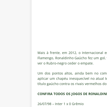
[ 6 de agosto de 2026 ]
Notas d
NOTÍCIAS
[ 5 de agosto de 2026 ]
Mais u
do Brasil 2026
NOTÍCIAS
[ 5 de agosto de 2026 ]
Fortale
Estatísticas
DICAS DE APOS
[ 5 de agosto de 2026 ]
Flumine
Mais à frente, em 2012, o Internacional
pela Copa do Brasil 2026
NO
Flamengo, Ronaldinho Gaúcho fez um gol, v
ver o Rubro-negro ceder o empate.
[ 5 de agosto de 2026 ]
Flumine
Um dos pontos altos, ainda bem no com
Estatísticas
DICAS DE APOS
aplicar um chapéu inesquecível no atual t
título gaúcho contra os rivais vermelhos do
CONFIRA TODOS OS JOGOS DE RONALDI
26/07/98 – Inter 1 x 0 Grêmio