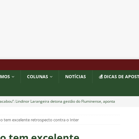
OMOS
COLUNAS
NOTÍCIAS
💰 DICAS DE APOS
acabou”: Lindinor Larangeira detona gestão do Fluminense, aponta
a saídas de Zubeldía, Mário e Angioni
COLUNAS
 tem excelente retrospecto contra o Inter
res do Fluminense se incomodam com escolhas de Zubeldía
o tem excelente