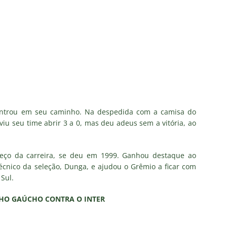
as atuações: Fluminense 1 x 3 Vasco – Copa do Brasil 2026
m vexame! Fluminense perde para o Vasco e se despede da Copa
za X Palmeiras — Oitavas Copa do Brasil 2026: Palpites, Odds e
TAS
nse anuncia escalação para confronto decisivo contra o Vasco
 entrou em seu caminho. Na despedida com a camisa do
TÍCIAS
iu seu time abrir 3 a 0, mas deu adeus sem a vitória, ao
nse X Vasco — Oitavas Copa do Brasil 2026: Palpites, Odds e
eço da carreira, se deu em 1999. Ganhou destaque ao
TAS
écnico da seleção, Dunga, e ajudou o Grêmio a ficar com
 Sul.
NHO GAÚCHO CONTRA O INTER