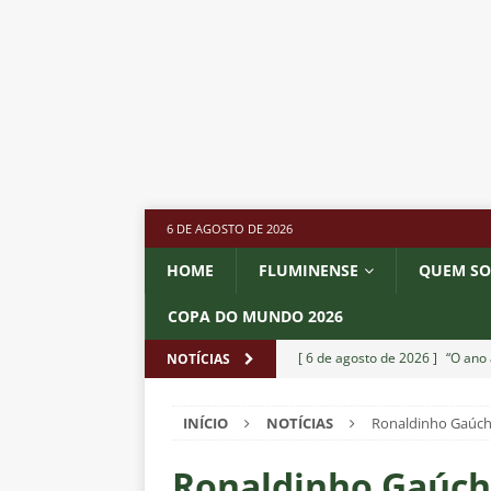
6 DE AGOSTO DE 2026
HOME
FLUMINENSE
QUEM S
COPA DO MUNDO 2026
[ 6 de agosto de 2026 ]
“O ano 
NOTÍCIAS
paralisia de Montenegro e cobr
INÍCIO
NOTÍCIAS
Ronaldinho Gaúcho
[ 6 de agosto de 2026 ]
Jogado
NOTÍCIAS
Ronaldinho Gaúch