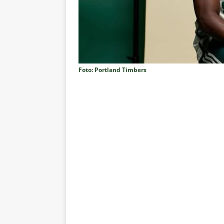
no tempo normal e os pontos de
[ 5 de agosto de 2026 ]
Casa ch
Vasco
NOTÍCIAS
[ 5 de agosto de 2026 ]
Flumin
Foto: Portland Timbers
NOTÍCIAS
[ 5 de agosto de 2026 ]
Cruzeir
Estatísticas
DICAS DE APOS
[ 5 de agosto de 2026 ]
ALERTA
megaoperação e antecipa bloq
[ 5 de agosto de 2026 ]
Dia de
vaga nas quartas de final da Co
[ 5 de agosto de 2026 ]
Cria de
Fluminense
NOTÍCIAS