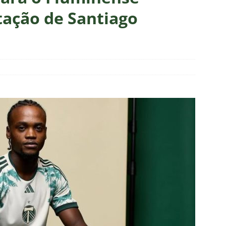
m vexame! Fluminense perde para o Vasco e se despede da Copa
tação de Santiago
za X Palmeiras — Oitavas Copa do Brasil 2026: Palpites, Odds e
TAS
nse anuncia escalação para confronto decisivo contra o Vasco
TÍCIAS
nse X Vasco — Oitavas Copa do Brasil 2026: Palpites, Odds e
TAS
lista! Fluminense divulga relacionados para decisão contra o Vasco
S
X Mirassol — Oitavas Copa do Brasil 2026: Palpites, Odds e
TAS
 de Vinicius Toledo: A obrigação do Fluminense em vencer o Vasco