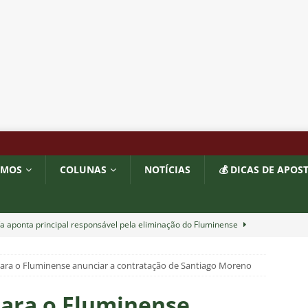
OMOS
COLUNAS
NOTÍCIAS
💰 DICAS DE APOS
a aponta principal responsável pela eliminação do Fluminense
 para o Fluminense anunciar a contratação de Santiago Moreno
as atuações: Fluminense 1 x 3 Vasco – Copa do Brasil 2026
 para o Fluminense