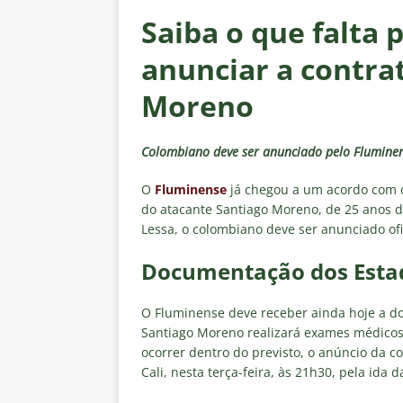
[ 5 de agosto de 2026 ]
CBF con
Saiba o que falta
Feminina de 2027
NOTÍCIAS
anunciar a contra
[ 4 de agosto de 2026 ]
Alerta 
Fluminense x Vasco pela Copa 
Moreno
[ 4 de agosto de 2026 ]
Roger 
Colombiano deve ser anunciado pelo Fluminens
NOTÍCIAS
[ 4 de agosto de 2026 ]
Remo X 
O
Fluminense
já chegou a um acordo com o
do atacante Santiago Moreno, de 25 anos d
Estatísticas
DICAS DE APOS
Lessa, o colombiano deve ser anunciado ofic
[ 4 de agosto de 2026 ]
Jornali
Documentação dos Esta
clássico contra o Vasco
NOTÍ
O Fluminense deve receber ainda hoje a d
Santiago Moreno realizará exames médicos 
ocorrer dentro do previsto, o anúncio da c
Cali, nesta terça-feira, às 21h30, pela ida 