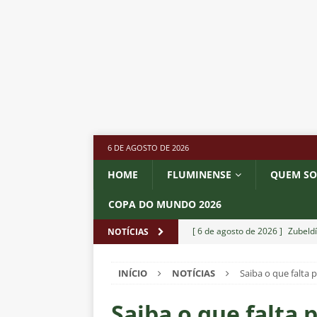
6 DE AGOSTO DE 2026
HOME
FLUMINENSE
QUEM S
COPA DO MUNDO 2026
[ 6 de agosto de 2026 ]
Zubeldí
NOTÍCIAS
NOTÍCIAS
INÍCIO
NOTÍCIAS
Saiba o que falta
[ 6 de agosto de 2026 ]
Notas d
NOTÍCIAS
Saiba o que falta