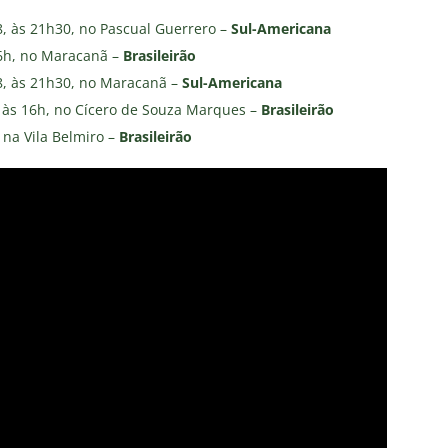
, às 21h30, no Pascual Guerrero –
Sul-Americana
16h, no Maracanã –
Brasileirão
8, às 21h30, no Maracanã –
Sul-Americana
 às 16h, no Cícero de Souza Marques –
Brasileirão
 na Vila Belmiro –
Brasileirão