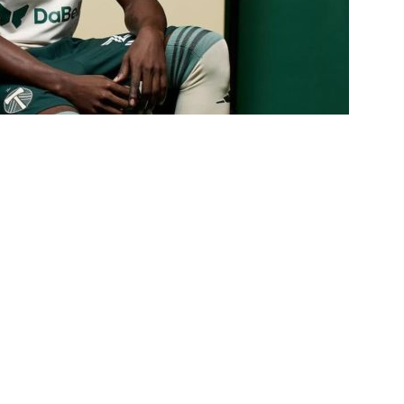
 alerta no meio-campo tricolor
COLUNAS
eia! Veja a nova parcial de ingressos vendidos para Fluminense x
ense anuncia novidade no Maracanã para o clássico contra o Vasco
o X Chapecoense — Oitavas Copa do Brasil 2026: Palpites, Odds e
TAS
 GERAL! Maracanã vai lotar na Copa do Brasil: CET-Rio monta
ueios para Fluminense x Vasco
NOTÍCIAS
 Caldeirão e Decisão! Fluminense encara o Vasco no Maracanã por
pa do Brasil: veja a análise completa
NOTÍCIAS
 Xerém, Luiz Henrique fica perto de reforçar outro rival do