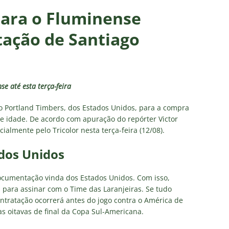
firma paralisação do futebol brasileiro durante a Copa do Mundo
 para o Fluminense
tação de Santiago
no Rio: Prefeitura decreta Estágio 2 por ventos fortes antes de
do Brasil
NOTÍCIAS
Flores detona falta de espaço para Moleques de Xerém
e até esta terça-feira
Santos — Oitavas Copa do Brasil 2026: Palpites, Odds e
 Portland Timbers, dos Estados Unidos, para a compra
e idade. De acordo com apuração do repórter Victor
TAS
ialmente pelo Tricolor nesta terça-feira (12/08).
sta aponta tendência sobre a escalação do Fluminense para o
dos Unidos
CIAS
ocumentação vinda dos Estados Unidos. Com isso,
para assinar com o Time das Laranjeiras. Se tudo
ontratação ocorrerá antes do jogo contra o América de
das oitavas de final da Copa Sul-Americana.