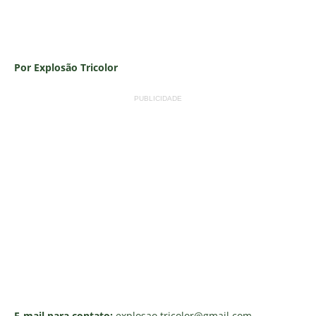
Por Explosão Tricolor
PUBLICIDADE
E-mail para contato:
explosao.tricolor
@gmail.com