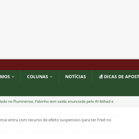
OMOS
COLUNAS
NOTÍCIAS
💰 DICAS DE APOS
ado no Fluminense, Fabinho tem saída anunciada pelo Al-Ittihad e
IAS
se entra com recurso de efeito suspensivo para ter Fred no
o milionário! Veja quanto o Fluminense deixou de arrecadar após
2026
NOTÍCIAS