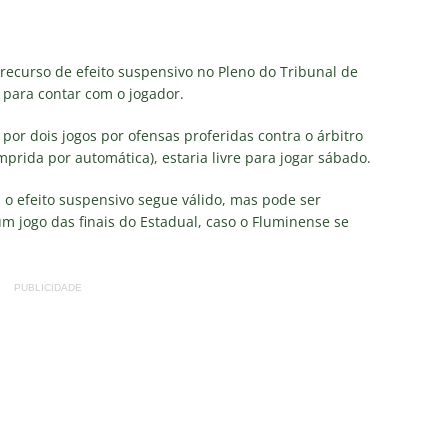
nse: Zubeldía pede voto de confiança da torcida e promete
recurso de efeito suspensivo no Pleno do Tribunal de
IAS
) para contar com o jogador.
ía surpreende ao analisar queda de desempenho de Lucho Acosta
 por dois jogos por ofensas proferidas contra o árbitro
mprida por automática), estaria livre para jogar sábado.
a aponta principal responsável pela eliminação do Fluminense
o efeito suspensivo segue válido, mas pode ser
um jogo das finais do Estadual, caso o Fluminense se
as atuações: Fluminense 1 x 3 Vasco – Copa do Brasil 2026
PUBLICIDADE
m vexame! Fluminense perde para o Vasco e se despede da Copa
za X Palmeiras — Oitavas Copa do Brasil 2026: Palpites, Odds e
TAS