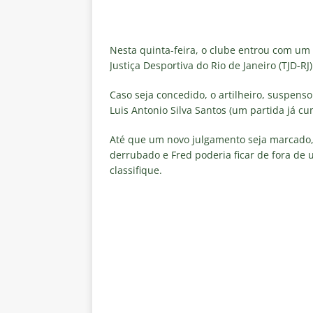
clube
NOTÍCIAS
[ 6 de agosto de 2026 ]
Flumine
Nesta quinta-feira, o clube entrou com um 
“grande Libertadores”
NOTÍC
Justiça Desportiva do Rio de Janeiro (TJD-RJ
[ 6 de agosto de 2026 ]
Zubeld
Caso seja concedido, o artilheiro, suspenso
e Savarino
NOTÍCIAS
Luis Antonio Silva Santos (um partida já cu
[ 6 de agosto de 2026 ]
Zubeldí
Até que um novo julgamento seja marcado, 
NOTÍCIAS
derrubado e Fred poderia ficar de fora de 
classifique.
[ 6 de agosto de 2026 ]
Notas d
NOTÍCIAS
[ 5 de agosto de 2026 ]
Mais u
do Brasil 2026
NOTÍCIAS
[ 5 de agosto de 2026 ]
Fortale
Estatísticas
DICAS DE APOS