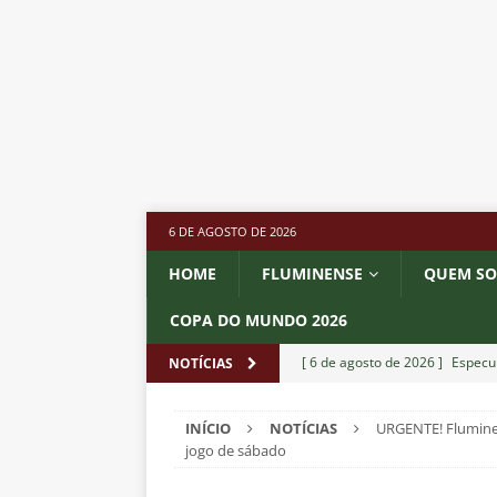
6 DE AGOSTO DE 2026
HOME
FLUMINENSE
QUEM S
COPA DO MUNDO 2026
[ 6 de agosto de 2026 ]
Especul
NOTÍCIAS
fica livre no mercado
NOTÍC
INÍCIO
NOTÍCIAS
URGENTE! Fluminen
[ 6 de agosto de 2026 ]
Prejuíz
jogo de sábado
eliminação na Copa do Brasil 