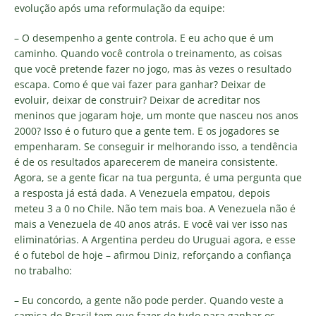
evolução após uma reformulação da equipe:
– O desempenho a gente controla. E eu acho que é um
caminho. Quando você controla o treinamento, as coisas
que você pretende fazer no jogo, mas às vezes o resultado
escapa. Como é que vai fazer para ganhar? Deixar de
evoluir, deixar de construir? Deixar de acreditar nos
meninos que jogaram hoje, um monte que nasceu nos anos
2000? Isso é o futuro que a gente tem. E os jogadores se
empenharam. Se conseguir ir melhorando isso, a tendência
é de os resultados aparecerem de maneira consistente.
Agora, se a gente ficar na tua pergunta, é uma pergunta que
a resposta já está dada. A Venezuela empatou, depois
meteu 3 a 0 no Chile. Não tem mais boa. A Venezuela não é
mais a Venezuela de 40 anos atrás. E você vai ver isso nas
eliminatórias. A Argentina perdeu do Uruguai agora, e esse
é o futebol de hoje – afirmou Diniz, reforçando a confiança
no trabalho:
– Eu concordo, a gente não pode perder. Quando veste a
camisa do Brasil tem que fazer de tudo para ganhar os