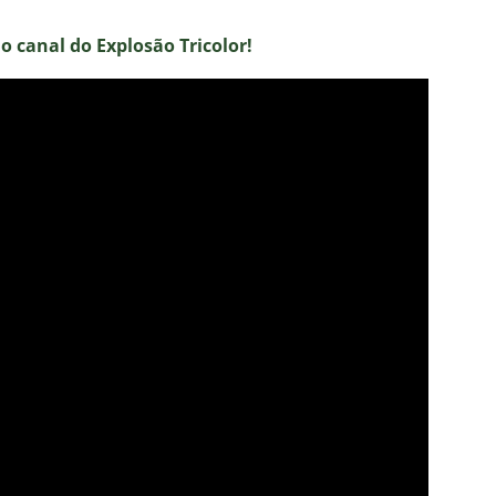
no canal do E
xplosão Tricolor!