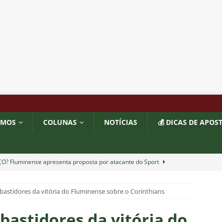
OMOS
COLUNAS
NOTÍCIAS
💰 DICAS DE APOS
O? Fluminense apresenta proposta por atacante do Sport
 bastidores da vitória do Fluminense sobre o Corinthians
TORIAL: John Kennedy fora da temporada é um duro golpe para o
o
COLUNAS
 bastidores da vitória do