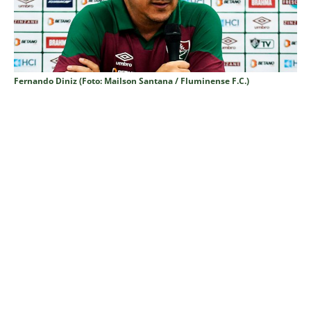
Fernando Diniz (Foto: Mailson Santana / Fluminense F.C.)