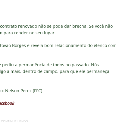
as atuações: Fluminense 1 x 3 Vasco – Copa do Brasil 2026
m vexame! Fluminense perde para o Vasco e se despede da Copa
contrato renovado não se pode dar brecha. Se você não
m para render no seu lugar.
za X Palmeiras — Oitavas Copa do Brasil 2026: Palpites, Odds e
stóvão Borges e revela bom relacionamento do elenco com
TAS
nse anuncia escalação para confronto decisivo contra o Vasco
que pediu a permanência de todos no passado. Nós
algo a mais, dentro de campo, para que ele permaneça
TÍCIAS
nse X Vasco — Oitavas Copa do Brasil 2026: Palpites, Odds e
to: Nelson Perez (FFC)
TAS
cebook
CONTINUE LENDO