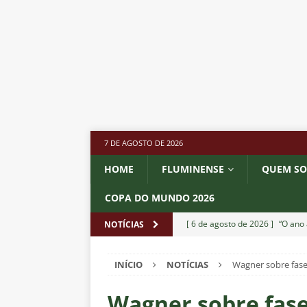
7 DE AGOSTO DE 2026
HOME
FLUMINENSE
QUEM S
COPA DO MUNDO 2026
[ 6 de agosto de 2026 ]
“O ano 
NOTÍCIAS
paralisia de Montenegro e cobr
INÍCIO
NOTÍCIAS
Wagner sobre fase:
[ 6 de agosto de 2026 ]
Jogado
NOTÍCIAS
Wagner sobre fase: