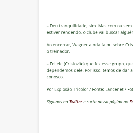
[ 6 de agosto de 2026 ]
Notas d
NOTÍCIAS
[ 5 de agosto de 2026 ]
Mais u
– Deu tranquilidade, sim. Mas com ou sem 
do Brasil 2026
NOTÍCIAS
estiver rendendo, o clube vai buscar algué
[ 5 de agosto de 2026 ]
Fortale
Ao encerrar, Wagner ainda falou sobre Cri
o treinador.
Estatísticas
DICAS DE APOS
[ 5 de agosto de 2026 ]
Flumine
– Foi ele (Cristovão) que fez esse grupo, 
dependemos dele. Por isso, temos de dar 
pela Copa do Brasil 2026
NO
conosco.
[ 5 de agosto de 2026 ]
Flumine
Por Explosão Tricolor / Fonte: Lancenet / Fo
Estatísticas
DICAS DE APOS
Siga-nos no
Twitter
e curta nossa página no
Fa