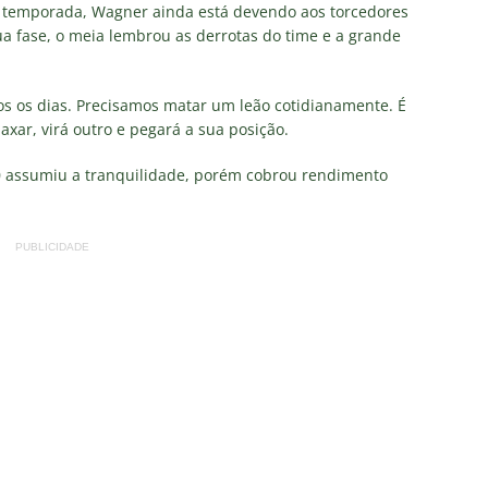
TAS
a temporada, Wagner ainda está devendo aos torcedores
a fase, o meia lembrou as derrotas do time e a grande
liminação, torcedores do Fluminense detonam diretoria e pedem
IAS
s os dias. Precisamos matar um leão cotidianamente. É
nnedy vira grande preocupação no Fluminense; saiba a situação do
laxar, virá outro e pegará a sua posição.
10 assumiu a tranquilidade, porém cobrou rendimento
ía responde se diretoria do Fluminense garantiu permanência no
PUBLICIDADE
nse: Zubeldía pede voto de confiança da torcida e promete
IAS
ía surpreende ao analisar queda de desempenho de Lucho Acosta
a aponta principal responsável pela eliminação do Fluminense