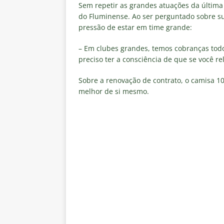
Estatísticas
DICAS DE APOS
Sem repetir as grandes atuações da últim
do Fluminense. Ao ser perguntado sobre su
[ 6 de agosto de 2026 ]
Após e
pressão de estar em time grande:
demissão de Zubeldía
NOTÍC
– Em clubes grandes, temos cobranças todo
[ 6 de agosto de 2026 ]
John Ke
preciso ter a consciência de que se você re
atacante
NOTÍCIAS
Sobre a renovação de contrato, o camisa 
[ 6 de agosto de 2026 ]
Zubeld
melhor de si mesmo.
clube
NOTÍCIAS
[ 6 de agosto de 2026 ]
Flumine
“grande Libertadores”
NOTÍC
[ 6 de agosto de 2026 ]
Zubeld
e Savarino
NOTÍCIAS
[ 6 de agosto de 2026 ]
Zubeldí
NOTÍCIAS