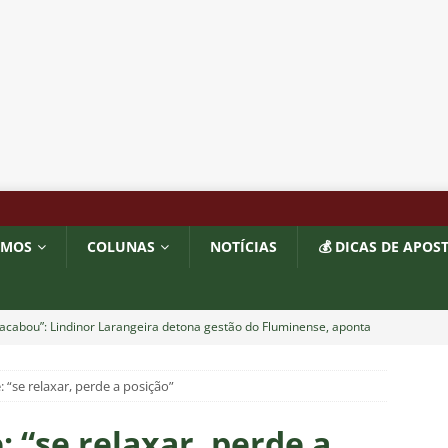
OMOS
COLUNAS
NOTÍCIAS
💰 DICAS DE APOS
acabou”: Lindinor Larangeira detona gestão do Fluminense, aponta
a saídas de Zubeldía, Mário e Angioni
COLUNAS
 “se relaxar, perde a posição”
res do Fluminense se incomodam com escolhas de Zubeldía
 “se relaxar, perde a