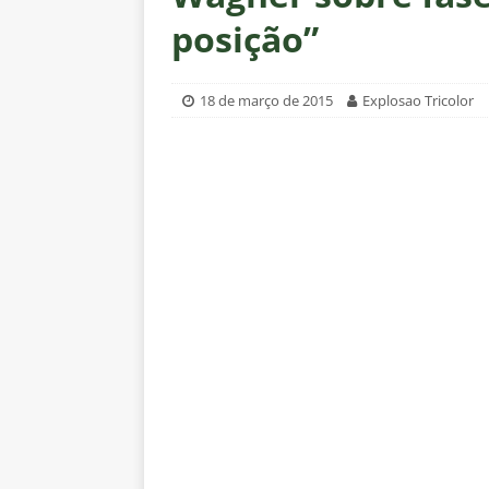
[ 6 de agosto de 2026 ]
Após re
posição”
NOTÍCIAS
[ 6 de agosto de 2026 ]
Especul
18 de março de 2015
Explosao Tricolor
fica livre no mercado
NOTÍC
[ 6 de agosto de 2026 ]
Prejuíz
eliminação na Copa do Brasil 
[ 6 de agosto de 2026 ]
Felipe
NOTÍCIAS
[ 6 de agosto de 2026 ]
Corinth
e Estatísticas
DICAS DE APO
[ 6 de agosto de 2026 ]
“Assass
Fluminense para o Vasco e cobra
[ 6 de agosto de 2026 ]
Vitória