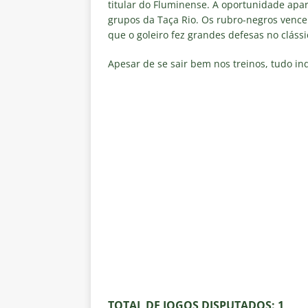
[ 5 de agosto de 2026 ]
CBF con
titular do Fluminense. A oportunidade apar
grupos da Taça Rio. Os rubro-negros vence
Feminina de 2027
NOTÍCIAS
que o goleiro fez grandes defesas no clássi
[ 4 de agosto de 2026 ]
Alerta 
Apesar de se sair bem nos treinos, tudo i
Fluminense x Vasco pela Copa 
[ 4 de agosto de 2026 ]
Roger 
NOTÍCIAS
[ 4 de agosto de 2026 ]
Remo X 
Estatísticas
DICAS DE APOS
[ 4 de agosto de 2026 ]
Jornali
clássico contra o Vasco
NOTÍ
TOTAL DE JOGOS DISPUTADOS
: 1