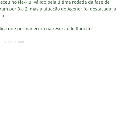
firma paralisação do futebol brasileiro durante a Copa do Mundo
eceu no Fla-Flu, válido pela última rodada da fase de
ram por 3 a 2, mas a atuação de Agenor foi destacada já
co.
no Rio: Prefeitura decreta Estágio 2 por ventos fortes antes de
ndica que permanecerá na reserva de Rodolfo.
do Brasil
NOTÍCIAS
Flores detona falta de espaço para Moleques de Xerém
PUBLICIDADE
Santos — Oitavas Copa do Brasil 2026: Palpites, Odds e
TAS
sta aponta tendência sobre a escalação do Fluminense para o
CIAS