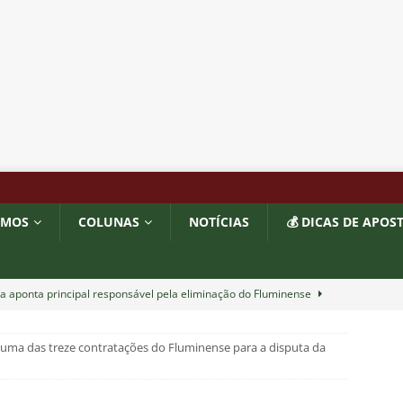
OMOS
COLUNAS
NOTÍCIAS
💰 DICAS DE APOS
a aponta principal responsável pela eliminação do Fluminense
 uma das treze contratações do Fluminense para a disputa da
as atuações: Fluminense 1 x 3 Vasco – Copa do Brasil 2026