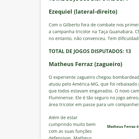
Ezequiel (lateral-direito)
Com o Gilberto fora de combate nos primeir
a campanha tricolor na Taça Guanabara. Ch
no entanto, não convenceu. Tem dificuldad
TOTAL DE JOGOS DISPUTADOS
: 13
Matheus Ferraz (zagueiro)
O experiente zagueiro chegou bombardeado
atuou pelo América-MG, que foi rebaixado p
que todos estavam enganados. O novo camisa
Fluminense. Ele é tão seguro no jogo aére
área tricolor em passe para um companhei
Além de estar
cumprindo muito bem
Matheus Ferraz é 
com as suas funções
defensivas, Matheus