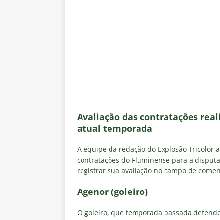
no tempo normal e os pontos de
[ 5 de agosto de 2026 ]
Casa ch
Vasco
NOTÍCIAS
[ 5 de agosto de 2026 ]
Flumin
NOTÍCIAS
[ 5 de agosto de 2026 ]
Cruzeir
Estatísticas
DICAS DE APOS
Avaliação das contratações real
[ 5 de agosto de 2026 ]
ALERTA
atual temporada
megaoperação e antecipa bloq
A equipe da redação do Explosão Tricolor 
[ 5 de agosto de 2026 ]
Dia de
contratações do Fluminense para a disputa
registrar sua avaliação no campo de comen
vaga nas quartas de final da Co
[ 5 de agosto de 2026 ]
Cria de
Agenor (goleiro)
Fluminense
NOTÍCIAS
O goleiro, que temporada passada defende