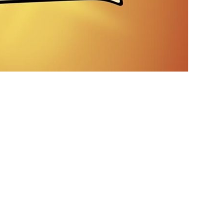
S
X Mirassol — Oitavas Copa do Brasil 2026: Palpites, Odds e
TAS
 de Vinicius Toledo: A obrigação do Fluminense em vencer o Vasco
 alerta no meio-campo tricolor
COLUNAS
eia! Veja a nova parcial de ingressos vendidos para Fluminense x
ense anuncia novidade no Maracanã para o clássico contra o Vasco
o X Chapecoense — Oitavas Copa do Brasil 2026: Palpites, Odds e
TAS
 GERAL! Maracanã vai lotar na Copa do Brasil: CET-Rio monta
ueios para Fluminense x Vasco
NOTÍCIAS