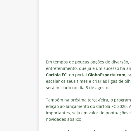
[ 5 de agosto de 2026 ]
Dia de
vaga nas quartas de final da Co
[ 5 de agosto de 2026 ]
Cria de
Fluminense
NOTÍCIAS
[ 5 de agosto de 2026 ]
CBF con
Feminina de 2027
NOTÍCIAS
[ 4 de agosto de 2026 ]
Alerta 
Em tempos de poucas opções de diversão, 
entretenimento, que já é um sucesso há an
Fluminense x Vasco pela Copa 
Cartola FC
, do portal
GloboEsporte.com
, 
[ 4 de agosto de 2026 ]
Roger 
escalar os seus times e criar as ligas de o
será iniciado no dia 8 de agosto.
NOTÍCIAS
Também na próxima terça-feira, o progra
edição ao lançamento do Cartola FC 2020.
importantes, seja em valor de pontuações c
novidades abaixo: