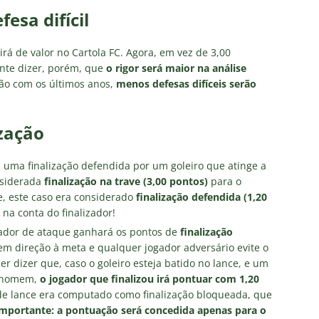
esa difícil
birá de valor no Cartola FC. Agora, em vez de 3,00
nte dizer, porém, que
o rigor será maior na análise
ão com os últimos anos,
menos defesas difíceis serão
ização
0, uma finalização defendida por um goleiro que atinge a
nsiderada
finalização na trave (3,00 pontos)
para o
e, este caso era considerado
finalização defendida (1,20
na conta do finalizador!
gador de ataque ganhará os pontos de
finalização
 em direção à meta e qualquer jogador adversário evite o
uer dizer que, caso o goleiro esteja batido no lance, e um
mo homem,
o jogador que finalizou irá pontuar com
1,20
 de lance era computado como finalização bloqueada, que
mportante: a pontuação será concedida apenas para o