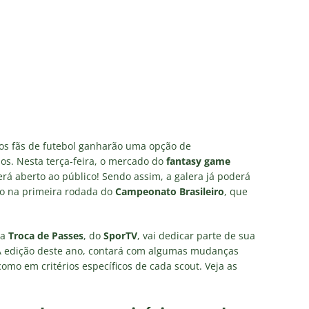
 Caldeirão e Decisão! Fluminense encara o Vasco no Maracanã por
pa do Brasil: veja a análise completa
NOTÍCIAS
 Xerém, Luiz Henrique fica perto de reforçar outro rival do
firma paralisação do futebol brasileiro durante a Copa do Mundo
no Rio: Prefeitura decreta Estágio 2 por ventos fortes antes de
os fãs de futebol ganharão uma opção de
os. Nesta terça-feira, o mercado do
fantasy game
do Brasil
NOTÍCIAS
será aberto ao público! Sendo assim, a galera já poderá
Flores detona falta de espaço para Moleques de Xerém
lho na primeira rodada do
Campeonato Brasileiro
, que
ma
Troca de Passes
, do
SporTV
, vai dedicar parte de sua
 A edição deste ano, contará com algumas mudanças
omo em critérios específicos de cada scout. Veja as