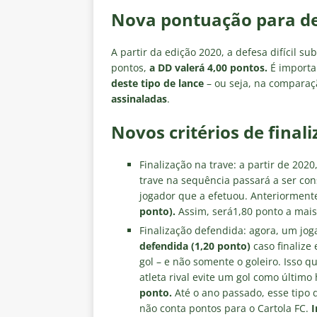
Nova pontuação para def
A partir da edição 2020, a defesa difícil su
pontos,
a DD valerá 4,00 pontos.
É importa
deste tipo de lance
– ou seja, na comparaç
assinaladas
.
Novos critérios de final
Finalização na trave: a partir de 202
trave na sequência passará a ser co
jogador que a efetuou. Anteriorment
ponto).
Assim, será1,80 ponto a mais 
Finalização defendida: agora, um jo
defendida (1,20 ponto)
caso finalize
gol – e não somente o goleiro. Isso q
atleta rival evite um gol como últi
ponto.
Até o ano passado, esse tipo
não conta pontos para o Cartola FC.
I