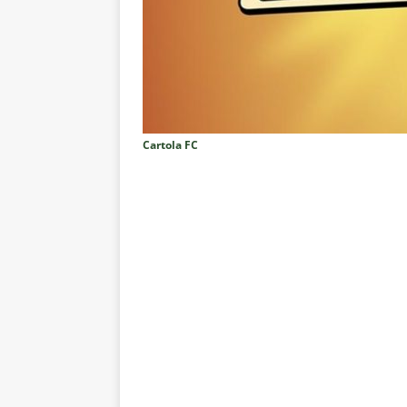
pela Copa do Brasil
NOTÍCIA
[ 5 de agosto de 2026 ]
Grêmio 
Estatísticas
DICAS DE APOS
[ 5 de agosto de 2026 ]
Análise
no tempo normal e os pontos de
Cartola FC
[ 5 de agosto de 2026 ]
Casa ch
Vasco
NOTÍCIAS
[ 5 de agosto de 2026 ]
Flumin
NOTÍCIAS
[ 5 de agosto de 2026 ]
Cruzeir
Estatísticas
DICAS DE APOS
[ 5 de agosto de 2026 ]
ALERTA
megaoperação e antecipa bloq