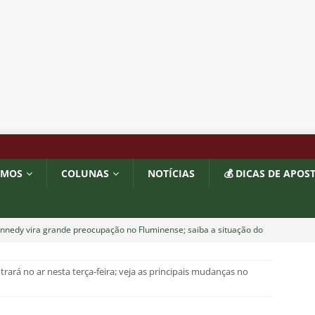
OMOS
COLUNAS
NOTÍCIAS
💰 DICAS DE APOS
nnedy vira grande preocupação no Fluminense; saiba a situação do
trará no ar nesta terça-feira; veja as principais mudanças no
ía responde se diretoria do Fluminense garantiu permanência no