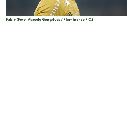
Fábio (Foto: Marcelo Gonçalves / Fluminense F.C.)