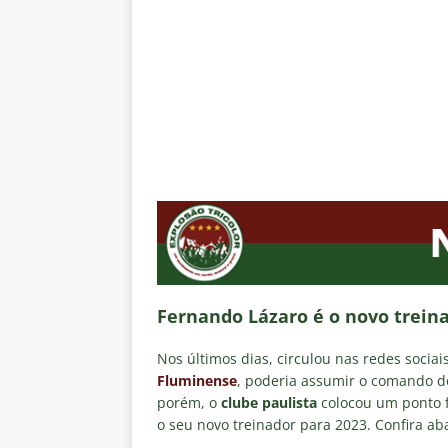
[ 7 de agosto de 2026 ]
Crise p
sobre a “decomposição” das To
[ 7 de agosto de 2026 ]
Brasile
NOTÍCIAS
[ 7 de agosto de 2026 ]
Ex-Flum
NOTÍCIAS
[ 7 de agosto de 2026 ]
Gigante
Fluminense é avaliada em R$ 
[ 7 de agosto de 2026 ]
Botafog
clássico pelo Brasileirão 2026
Fernando Lázaro é o novo treina
Nos últimos dias, circulou nas redes sociai
Fluminense
, poderia assumir o comando 
porém, o
clube paulista
colocou um ponto f
o seu novo treinador para 2023. Confira aba