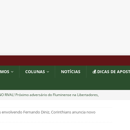
OMOS
COLUNAS
NOTÍCIAS
💰 DICAS DE APOS
O RIVAL! Próximo adversário do Fluminense na Libertadores,
 com show de Alex Arce
NOTÍCIAS
 envolvendo Fernando Diniz, Corinthians anuncia novo
O? Fluminense apresenta proposta por atacante do Sport