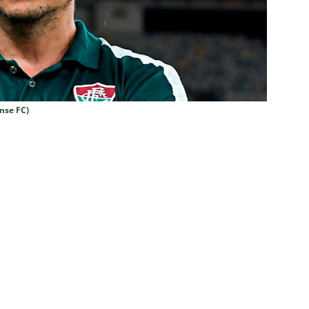
ORIAL: Fracasso do Fluminense é “projeto” para empurrar a SAF,
UNAS
nse faz anúncio sobre o futuro do volante Ruan Sales
NOTÍCIAS
o da bola: Estafe de Luiz Henrique informa encerramento de
nse FC)
NOTÍCIAS
 DEMOCRÁTICO: Especulações sobre “candidato tampão” no
política e acendem sinal vermelho para fraude eleitoral
o x Fluminense: onde assistir ao vivo, horário e escalações do
rão Feminino
NOTÍCIAS
nse fecha sede social às pressas nesta sexta-feira; saiba o motivo