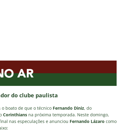
olítica no Fluminense: Frente Ampla Tricolor publica análise dura
rcidas Organizadas e cooptação pela gestão
NOTÍCIAS
irão 2026: CBF divulga arbitragem para Botafogo x Fluminense
inense, Fabinho toma decisão após saída do Al-Ittihad
s da Premier League disputam Kauã Elias: joia revelada pelo
218 milhões e Tricolor mantém porcentagem
NOTÍCIAS
o x Fluminense: onde assistir ao vivo, horário e escalações do
NOTÍCIAS
dor do clube paulista
s o boato de que o técnico
Fernando Diniz
, do
do
Corinthians
na próxima temporada. Neste domingo,
inal nas especulações e anunciou
Fernando Lázaro
como
ixo: