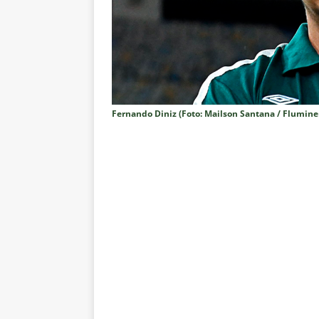
NOTÍCIAS
[ 7 de agosto de 2026 ]
⚠️ EDIT
dispara Vinicius Toledo
COL
[ 7 de agosto de 2026 ]
Flumine
[ 7 de agosto de 2026 ]
Mercad
Fernando Diniz (Foto: Mailson Santana / Flumine
negociações com o Flamengo
[ 7 de agosto de 2026 ]
ALERTA
Fluminense revelam toxicidade 
COLUNAS
[ 7 de agosto de 2026 ]
Botafog
clássico decisivo pelo Brasilei
[ 7 de agosto de 2026 ]
Flumine
real
NOTÍCIAS