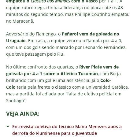
empatou o
Clássico dos Milhões
com o Vasco
por 1 a 1. A
equipe rubro-negra tinha a liderança no placar até os 43
minutos do segundo tempo, mas Phillipe Coutinho empatou
no Maracanã.
Adversário do Flamengo, o
Peñarol vem de goleada no
Uruguaio
. Em casa, a equipe venceu o Rampla por 4 a 0,
com um dos gols sendo marcado por Leonardo Fernández,
que teve passagem pelo Flu.
No último confronto das quartas, o
River Plate vem de
goleada por 4 a 1 sobre o Atlético Tucumán
, com Borja
brilhando com um gol e uma assistência. Já o
Colo-
Colo
teria pela frente o clássico com a Universidad Católica,
mas a partida foi adiada por “falta de efetivo policial em
Santiago”.
VEJA AINDA:
Entrevista coletiva do técnico Mano Menezes após a
derrota do Fluminense para o Juventude