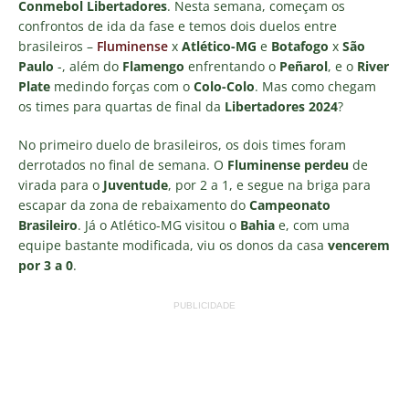
Conmebol Libertadores
. Nesta semana, começam os
confrontos de ida da fase e temos dois duelos entre
brasileiros –
Fluminense
x
Atlético-MG
e
Botafogo
x
São
Paulo
-, além do
Flamengo
enfrentando o
Peñarol
, e o
River
Plate
medindo forças com o
Colo-Colo
. Mas como chegam
os times para quartas de final da
Libertadores 2024
?
No primeiro duelo de brasileiros, os dois times foram
derrotados no final de semana. O
Fluminense perdeu
de
virada para o
Juventude
, por 2 a 1, e segue na briga para
escapar da zona de rebaixamento do
Campeonato
Brasileiro
. Já o Atlético-MG visitou o
Bahia
e, com uma
equipe bastante modificada, viu os donos da casa
vencerem
por 3 a 0
.
PUBLICIDADE