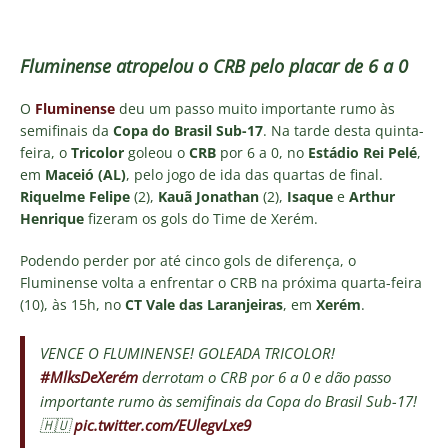
Fluminense atropelou o CRB pelo placar de 6 a 0
O
Fluminense
deu um passo muito importante rumo às
semifinais da
Copa do Brasil Sub-17
. Na tarde desta quinta-
feira, o
Tricolor
goleou o
CRB
por 6 a 0, no
Estádio Rei Pelé
,
em
Maceió (AL)
, pelo jogo de ida das quartas de final.
Riquelme Felipe
(2),
Kauã Jonathan
(2),
Isaque
e
Arthur
Henrique
fizeram os gols do Time de Xerém.
Podendo perder por até cinco gols de diferença, o
Fluminense volta a enfrentar o CRB na próxima quarta-feira
(10), às 15h, no
CT Vale das Laranjeiras
, em
Xerém
.
VENCE O FLUMINENSE! GOLEADA TRICOLOR!
#MlksDeXerém
derrotam o CRB por 6 a 0 e dão passo
importante rumo às semifinais da Copa do Brasil Sub-17!
🇭🇺
pic.twitter.com/EUlegvLxe9