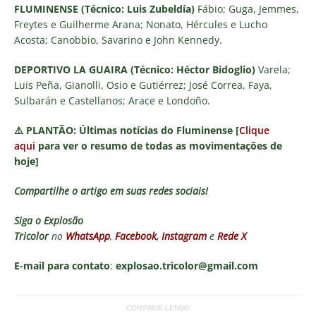
FLUMINENSE (Técnico: Luis Zubeldía)
Fábio; Guga, Jemmes,
Freytes e Guilherme Arana; Nonato, Hércules e Lucho
Acosta; Canobbio, Savarino e John Kennedy.
DEPORTIVO LA GUAIRA (Técnico: Héctor Bidoglio)
Varela;
Luis Peña, Gianolli, Osio e Gutiérrez; José Correa, Faya,
Sulbarán e Castellanos; Arace e Londoño.
⚠️
PLANTÃO:
Últimas notícias do Fluminense [
Clique
aqui
para ver o resumo de todas as movimentações de
hoje]
Compartilhe o artigo em suas redes sociais!
Siga o
Explosão
Tricolor
no
WhatsApp
,
Facebook
,
Instagram
e
Rede X
E-mail para contato
:
explosao.tricolor@gmail.com
CONTINUE LENDO