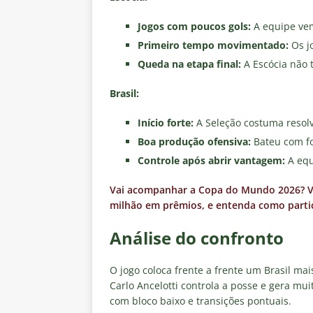
Jogos com poucos gols:
A equipe vem
Primeiro tempo movimentado:
Os jo
Queda na etapa final:
A Escócia não 
Brasil:
Início forte:
A Seleção costuma resolv
Boa produção ofensiva:
Bateu com fol
Controle após abrir vantagem:
A equ
Vai acompanhar a Copa do Mundo 2026? Vej
milhão em prêmios, e entenda como partic
Análise do confronto
O jogo coloca frente a frente um Brasil ma
Carlo Ancelotti controla a posse e gera mu
com bloco baixo e transições pontuais.