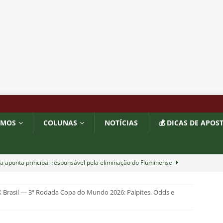
OMOS
COLUNAS
NOTÍCIAS
💰 DICAS DE APOS
a aponta principal responsável pela eliminação do Fluminense
X Brasil — 3ª Rodada Copa do Mundo 2026: Palpites, Odds e
as atuações: Fluminense 1 x 3 Vasco – Copa do Brasil 2026