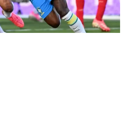
 alerta no meio-campo tricolor
COLUNAS
eia! Veja a nova parcial de ingressos vendidos para Fluminense x
ense anuncia novidade no Maracanã para o clássico contra o Vasco
o X Chapecoense — Oitavas Copa do Brasil 2026: Palpites, Odds e
TAS
 GERAL! Maracanã vai lotar na Copa do Brasil: CET-Rio monta
ueios para Fluminense x Vasco
NOTÍCIAS
 Caldeirão e Decisão! Fluminense encara o Vasco no Maracanã por
pa do Brasil: veja a análise completa
NOTÍCIAS
 Xerém, Luiz Henrique fica perto de reforçar outro rival do