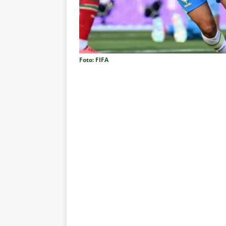
no tempo normal e os pontos de
[ 5 de agosto de 2026 ]
Casa ch
Vasco
NOTÍCIAS
[ 5 de agosto de 2026 ]
Flumin
Foto: FIFA
NOTÍCIAS
[ 5 de agosto de 2026 ]
Cruzeir
Estatísticas
DICAS DE APOS
[ 5 de agosto de 2026 ]
ALERTA
megaoperação e antecipa bloq
[ 5 de agosto de 2026 ]
Dia de
vaga nas quartas de final da Co
[ 5 de agosto de 2026 ]
Cria de
Fluminense
NOTÍCIAS