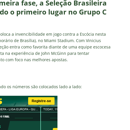
eira fase, a Seleção Brasileira
firma paralisação do futebol brasileiro durante a Copa do Mundo
ndo o primeiro lugar no Grupo C
no Rio: Prefeitura decreta Estágio 2 por ventos fortes antes de
do Brasil
NOTÍCIAS
 coloca a invencibilidade em jogo contra a Escócia nesta
Flores detona falta de espaço para Moleques de Xerém
horário de Brasília), no Miami Stadium. Com Vinicius
eção entra como favorita diante de uma equipe escocesa
sta na experiência de John McGinn para tentar
nto com foco nas melhores apostas.
Santos — Oitavas Copa do Brasil 2026: Palpites, Odds e
TAS
sta aponta tendência sobre a escalação do Fluminense para o
ndo os números são colocados lado a lado:
CIAS