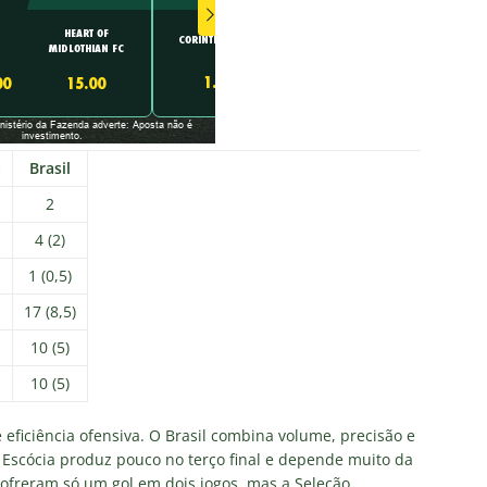
a
Brasil
2
4 (2)
1 (0,5)
17 (8,5)
10 (5)
10 (5)
 eficiência ofensiva. O Brasil combina volume, precisão e
Escócia produz pouco no terço final e depende muito da
sofreram só um gol em dois jogos, mas a Seleção