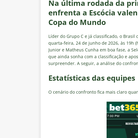
Na última rodada da prim
[ 5 de agosto de 2026 ]
CBF con
enfrenta a Escócia vale
Feminina de 2027
NOTÍCIAS
Copa do Mundo
[ 4 de agosto de 2026 ]
Alerta 
Fluminense x Vasco pela Copa 
Líder do Grupo C e já classificado, o Brasil
[ 4 de agosto de 2026 ]
Roger 
quarta-feira, 24 de junho de 2026, às 19h (
Junior e Matheus Cunha em boa fase, a Sel
NOTÍCIAS
que ainda sonha com a classificação e apo
surpreender. A seguir, a análise do confro
[ 4 de agosto de 2026 ]
Remo X 
Estatísticas
DICAS DE APOS
Estatísticas das equipes
[ 4 de agosto de 2026 ]
Jornali
O cenário do confronto fica mais claro qua
clássico contra o Vasco
NOTÍ