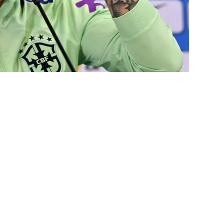
TAS
liminação, torcedores do Fluminense detonam diretoria e pedem
IAS
nnedy vira grande preocupação no Fluminense; saiba a situação do
ía responde se diretoria do Fluminense garantiu permanência no
nse: Zubeldía pede voto de confiança da torcida e promete
IAS
ía surpreende ao analisar queda de desempenho de Lucho Acosta
a aponta principal responsável pela eliminação do Fluminense