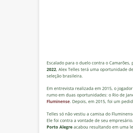
[ 6 de agosto de 2026 ]
Notas d
NOTÍCIAS
[ 5 de agosto de 2026 ]
Mais u
do Brasil 2026
NOTÍCIAS
[ 5 de agosto de 2026 ]
Fortale
Estatísticas
DICAS DE APOS
[ 5 de agosto de 2026 ]
Flumine
Escalado para o duelo contra o Camarões, 
2022
, Alex Telles terá uma oportunidade d
pela Copa do Brasil 2026
NO
seleção brasileira.
[ 5 de agosto de 2026 ]
Flumine
Em entrevista realizada em 2015, o jogado
Estatísticas
DICAS DE APOS
rumo em duas oportunidades: o Rio de Janei
Fluminense
. Depois, em 2015, foi um pedi
Telles só não vestiu a camisa do Fluminen
Ele foi contra a vontade de seu empresário
Porto Alegre
acabou resultando em uma les