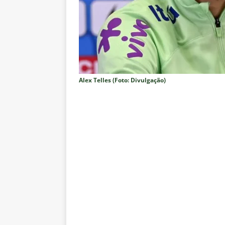
Estatísticas
DICAS DE APOS
[ 6 de agosto de 2026 ]
Após e
demissão de Zubeldía
NOTÍC
[ 6 de agosto de 2026 ]
John Ke
atacante
NOTÍCIAS
Alex Telles (Foto: Divulgação)
[ 6 de agosto de 2026 ]
Zubeld
clube
NOTÍCIAS
[ 6 de agosto de 2026 ]
Flumine
“grande Libertadores”
NOTÍC
[ 6 de agosto de 2026 ]
Zubeld
e Savarino
NOTÍCIAS
[ 6 de agosto de 2026 ]
Zubeldí
NOTÍCIAS