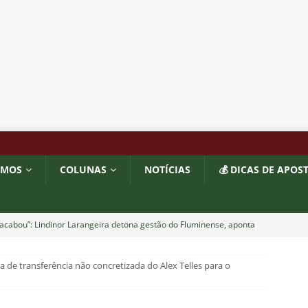
OMOS
COLUNAS
NOTÍCIAS
💰 DICAS DE APOS
acabou”: Lindinor Larangeira detona gestão do Fluminense, aponta
a saídas de Zubeldía, Mário e Angioni
COLUNAS
a de transferência não concretizada do Alex Telles para o
res do Fluminense se incomodam com escolhas de Zubeldía