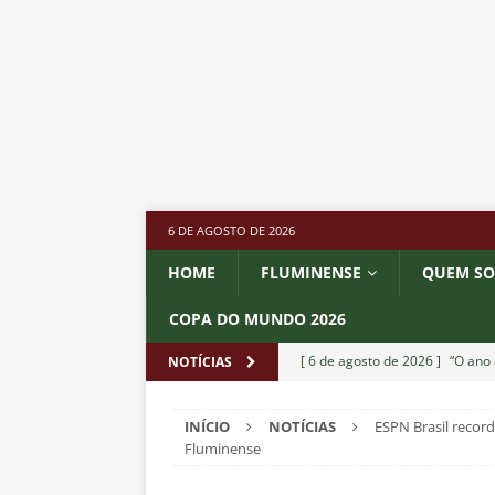
6 DE AGOSTO DE 2026
HOME
FLUMINENSE
QUEM S
COPA DO MUNDO 2026
[ 6 de agosto de 2026 ]
“O ano 
NOTÍCIAS
paralisia de Montenegro e cobr
INÍCIO
NOTÍCIAS
ESPN Brasil record
[ 6 de agosto de 2026 ]
Jogado
Fluminense
NOTÍCIAS