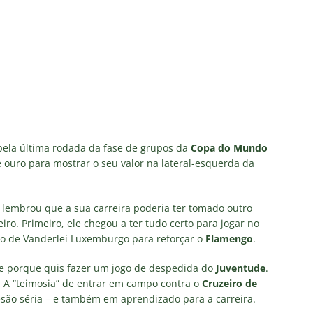
as atuações: Fluminense 1 x 3 Vasco – Copa do Brasil 2026
m vexame! Fluminense perde para o Vasco e se despede da Copa
za X Palmeiras — Oitavas Copa do Brasil 2026: Palpites, Odds e
TAS
nse anuncia escalação para confronto decisivo contra o Vasco
pela última rodada da fase de grupos da
Copa do Mundo
e ouro para mostrar o seu valor na lateral-esquerda da
TÍCIAS
nse X Vasco — Oitavas Copa do Brasil 2026: Palpites, Odds e
r lembrou que a sua carreira poderia ter tomado outro
TAS
ro. Primeiro, ele chegou a ter tudo certo para jogar no
do de Vanderlei Luxemburgo para reforçar o
Flamengo
.
se porque quis fazer um jogo de despedida do
Juventude
.
. A “teimosia” de entrar em campo contra o
Cruzeiro de
ão séria – e também em aprendizado para a carreira.